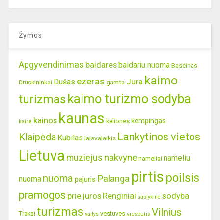
Žymos
Apgyvendinimas
baidares
baidariu nuoma
Baseinas
kaimo
ezeras
Jura
Dušas
gamta
Druskininkai
kaimo turizmo sodyba
turizmas
kaunas
kainos
kempingas
keliones
kaina
Lankytinos vietos
Klaipėda
Kubilas
laisvalaikis
Lietuva
nakvyne
muziejus
nameliu
nameliai
pirtis
poilsis
nuoma
Palanga
nuoma
pajuris
pramogos
prie juros
Renginiai
sodyba
saslykine
turizmas
Vilnius
Trakai
vestuves
viesbutis
valtys