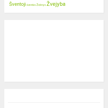
Žvejyba
Šventoji
Židinys
šventės