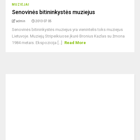
MUZIEJAI
Senovinės bitininkystės muziejus
admin
2013 07 05
Senovinės bitininkystės muziejus yra vienintelis toks muziejus
Lietuvoje. Muziejų Stripeikiuose įkurė Bronius Kazlas su žmona
1984 metais. Ekspozicija [...]
Read More