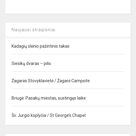
Naujausi straipsniai
Kadagių slėnio pažintinis takas
Siesikų dvaras – pilis
Žagarės Stovyklavietė / Žagarė Campsite
Briugė: Pasakų miestas, sustingęs laike
Šv. Jurgio koplyčia / St George’s Chapel