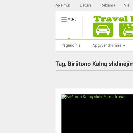
Apie mus
Lietuva
Reklama
Visi
MENU
Pagrindinis
Apgyvendinimas
Tag:
Birštono Kalnų slidinėji