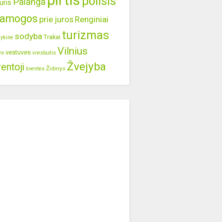
pirtis
poilsis
Palanga
uris
ramogos
prie juros
Renginiai
turizmas
sodyba
Trakai
lykine
Vilnius
vestuves
viesbutis
ys
Žvejyba
entoji
Židinys
šventės