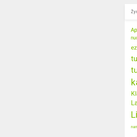
Žy
Ap
nu
ez
t
t
k
Kl
L
L
nam