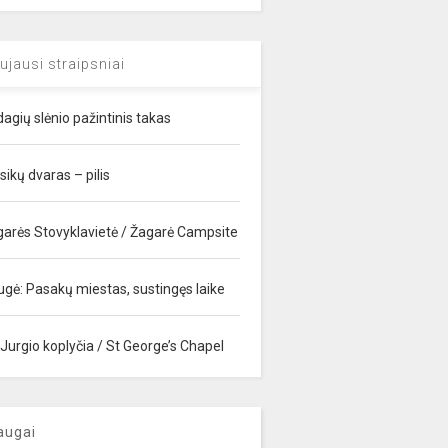
ujausi straipsniai
agių slėnio pažintinis takas
sikų dvaras – pilis
garės Stovyklavietė / Žagarė Campsite
ugė: Pasakų miestas, sustingęs laike
 Jurgio koplyčia / St George’s Chapel
augai