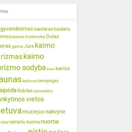
mos
gyvendinimas
baidares
baidariu
oma
Dušas
Baseinas
Druskininkai
kaimo
eras
Jura
gamta
kaimo
urizmas
urizmo sodyba
kainos
kaina
aunas
kempingas
keliones
aipėda
Kubilas
laisvalaikis
ankytinos vietos
ietuva
nakvyne
muziejus
nuoma
nameliu nuoma
eliai