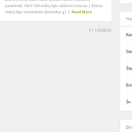
paslidinėti 160 ir 300 metrų ilgio slalomo trasose. Į 40-ties
metrų ilgio viršukalnes slidininkai g [...]
Read More
Na
1
/ 1 POSTS
Kad
Sie
Ža
Bri
Šv.
Dr