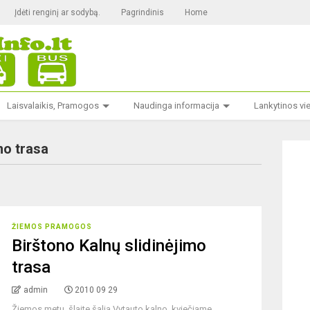
Įdėti renginį ar sodybą.
Pagrindinis
Home
Laisvalaikis, Pramogos
Naudinga informacija
Lankytinos vi
mo trasa
ŽIEMOS PRAMOGOS
Birštono Kalnų slidinėjimo
trasa
admin
2010 09 29
Žiemos metu, šlaite šalia Vytauto kalno, kviečiame