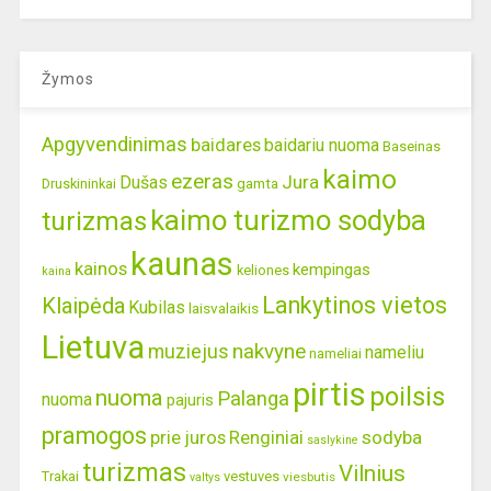
Žymos
Apgyvendinimas
baidares
baidariu nuoma
Baseinas
kaimo
ezeras
Jura
Dušas
gamta
Druskininkai
kaimo turizmo sodyba
turizmas
kaunas
kainos
kempingas
keliones
kaina
Lankytinos vietos
Klaipėda
Kubilas
laisvalaikis
Lietuva
nakvyne
muziejus
nameliu
nameliai
pirtis
poilsis
nuoma
Palanga
nuoma
pajuris
pramogos
prie juros
Renginiai
sodyba
saslykine
turizmas
Vilnius
Trakai
vestuves
viesbutis
valtys