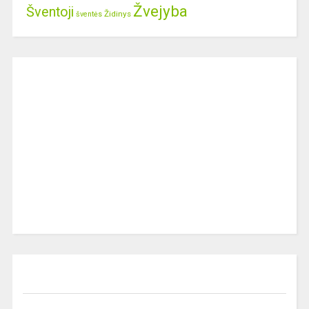
Žvejyba
Šventoji
Židinys
šventės