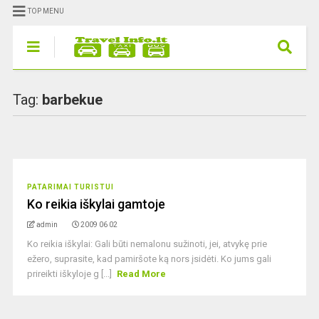
TOP MENU
Tag:
barbekue
PATARIMAI TURISTUI
Ko reikia iškylai gamtoje
admin
2009 06 02
Ko reikia iškylai: Gali būti nemalonu sužinoti, jei, atvykę prie
ežero, suprasite, kad pamiršote ką nors įsidėti. Ko jums gali
prireikti iškyloje g [...]
Read More