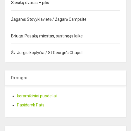
Siesikų dvaras – pilis
Žagarės Stovyklavietė / Žagarė Campsite
Briugė: Pasakų miestas, sustingęs laike
Šv. Jurgio koplyčia / St George’s Chapel
Draugai
keramikiniai puodeliai
Pasidaryk Pats