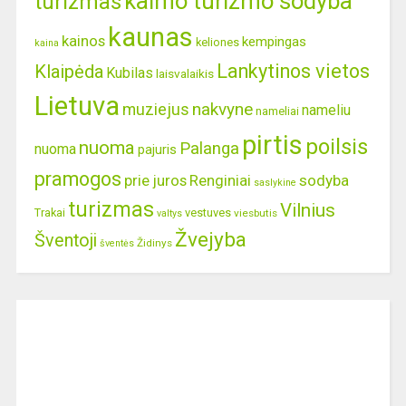
kaimo turizmo sodyba
turizmas
kaunas
kainos
kempingas
keliones
kaina
Lankytinos vietos
Klaipėda
Kubilas
laisvalaikis
Lietuva
nakvyne
muziejus
nameliu
nameliai
pirtis
poilsis
nuoma
Palanga
nuoma
pajuris
pramogos
prie juros
Renginiai
sodyba
saslykine
turizmas
Vilnius
Trakai
vestuves
viesbutis
valtys
Žvejyba
Šventoji
Židinys
šventės