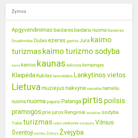
Žymos
Apgyvendinimas
baidares
baidariu nuoma
Baseinas
kaimo
ezeras
Jura
Dušas
gamta
Druskininkai
kaimo turizmo sodyba
turizmas
kaunas
kainos
kempingas
keliones
kaina
Lankytinos vietos
Klaipėda
Kubilas
laisvalaikis
Lietuva
nakvyne
muziejus
nameliu
nameliai
pirtis
poilsis
nuoma
Palanga
nuoma
pajuris
pramogos
prie juros
Renginiai
sodyba
saslykine
turizmas
Vilnius
Trakai
vestuves
viesbutis
valtys
Žvejyba
Šventoji
Židinys
šventės