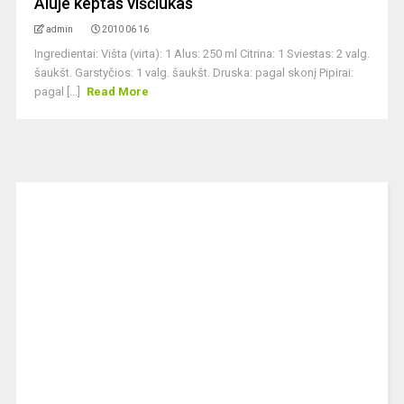
Aluje keptas viščiukas
admin
2010 06 16
Ingredientai: Višta (virta): 1 Alus: 250 ml Citrina: 1 Sviestas: 2 valg.
šaukšt. Garstyčios: 1 valg. šaukšt. Druska: pagal skonį Pipirai:
pagal [...]
Read More