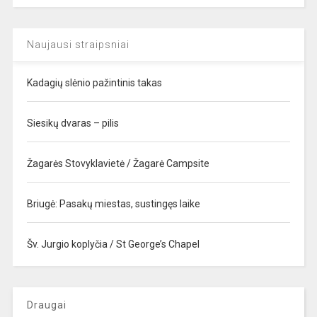
Naujausi straipsniai
Kadagių slėnio pažintinis takas
Siesikų dvaras – pilis
Žagarės Stovyklavietė / Žagarė Campsite
Briugė: Pasakų miestas, sustingęs laike
Šv. Jurgio koplyčia / St George’s Chapel
Draugai