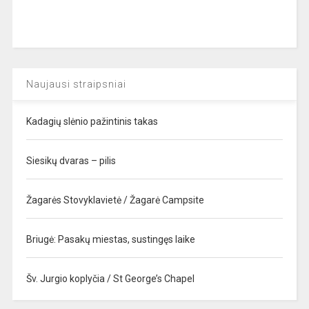
Naujausi straipsniai
Kadagių slėnio pažintinis takas
Siesikų dvaras – pilis
Žagarės Stovyklavietė / Žagarė Campsite
Briugė: Pasakų miestas, sustingęs laike
Šv. Jurgio koplyčia / St George’s Chapel