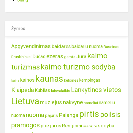
Slang
Žymos
Apgyvendinimas
baidares
baidariu nuoma
Baseinas
kaimo
ezeras
Jura
Dušas
gamta
Druskininkai
kaimo turizmo sodyba
turizmas
kaunas
kainos
kempingas
keliones
kaina
Lankytinos vietos
Klaipėda
Kubilas
laisvalaikis
Lietuva
nakvyne
muziejus
nameliu
nameliai
pirtis
poilsis
nuoma
Palanga
nuoma
pajuris
pramogos
prie juros
Renginiai
sodyba
saslykine