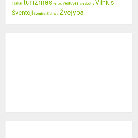
turizmas
Vilnius
Trakai
vestuves
viesbutis
valtys
Žvejyba
Šventoji
Židinys
šventės