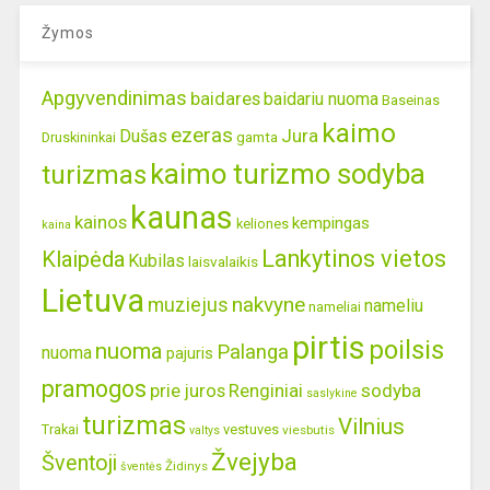
Žymos
Apgyvendinimas
baidares
baidariu nuoma
Baseinas
kaimo
ezeras
Jura
Dušas
gamta
Druskininkai
kaimo turizmo sodyba
turizmas
kaunas
kainos
kempingas
keliones
kaina
Lankytinos vietos
Klaipėda
Kubilas
laisvalaikis
Lietuva
nakvyne
muziejus
nameliu
nameliai
pirtis
poilsis
nuoma
Palanga
nuoma
pajuris
pramogos
prie juros
Renginiai
sodyba
saslykine
turizmas
Vilnius
Trakai
vestuves
viesbutis
valtys
Žvejyba
Šventoji
Židinys
šventės