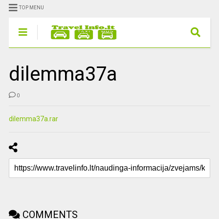
TOP MENU
dilemma37a
0
dilemma37a.rar
COMMENTS