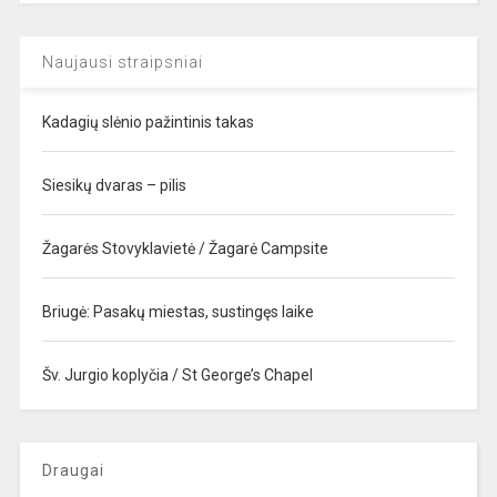
Naujausi straipsniai
Kadagių slėnio pažintinis takas
Siesikų dvaras – pilis
Žagarės Stovyklavietė / Žagarė Campsite
Briugė: Pasakų miestas, sustingęs laike
Šv. Jurgio koplyčia / St George’s Chapel
Draugai