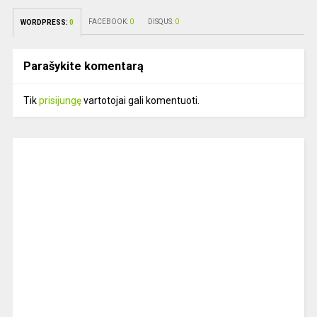
FACEBOOK:
0
DISQUS:
0
WORDPRESS:
0
Parašykite komentarą
Tik
prisijungę
vartotojai gali komentuoti.