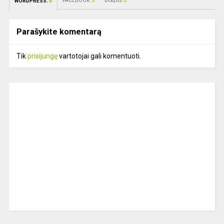
FACEBOOK:
0
DISQUS:
0
WORDPRESS:
0
Parašykite komentarą
Tik
prisijungę
vartotojai gali komentuoti.