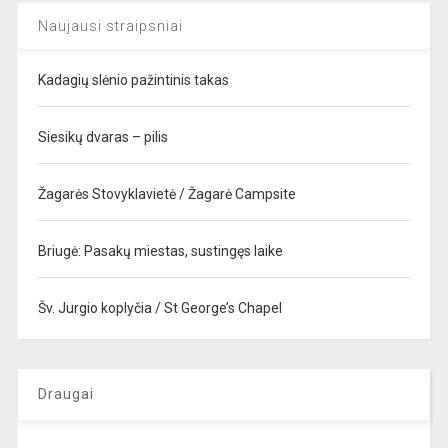
Naujausi straipsniai
Kadagių slėnio pažintinis takas
Siesikų dvaras – pilis
Žagarės Stovyklavietė / Žagarė Campsite
Briugė: Pasakų miestas, sustingęs laike
Šv. Jurgio koplyčia / St George’s Chapel
Draugai