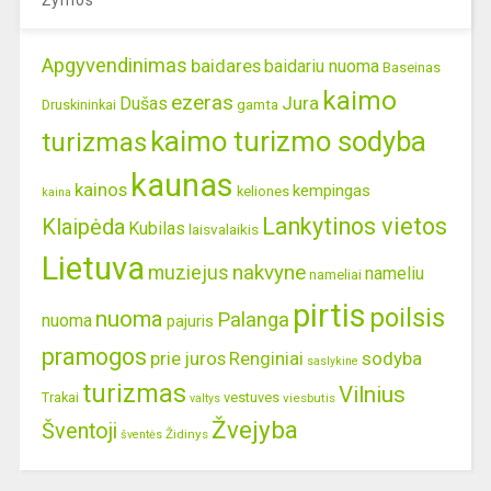
Apgyvendinimas
baidares
baidariu nuoma
Baseinas
kaimo
ezeras
Jura
Dušas
gamta
Druskininkai
kaimo turizmo sodyba
turizmas
kaunas
kainos
kempingas
keliones
kaina
Lankytinos vietos
Klaipėda
Kubilas
laisvalaikis
Lietuva
nakvyne
muziejus
nameliu
nameliai
pirtis
poilsis
nuoma
Palanga
nuoma
pajuris
pramogos
prie juros
Renginiai
sodyba
saslykine
turizmas
Vilnius
Trakai
vestuves
viesbutis
valtys
Žvejyba
Šventoji
Židinys
šventės