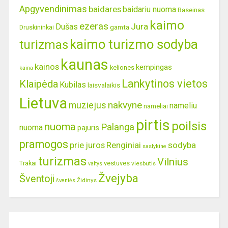
Apgyvendinimas
baidares
baidariu nuoma
Baseinas
kaimo
ezeras
Jura
Dušas
gamta
Druskininkai
kaimo turizmo sodyba
turizmas
kaunas
kainos
kempingas
keliones
kaina
Lankytinos vietos
Klaipėda
Kubilas
laisvalaikis
Lietuva
nakvyne
muziejus
nameliu
nameliai
pirtis
poilsis
nuoma
Palanga
nuoma
pajuris
pramogos
prie juros
Renginiai
sodyba
saslykine
turizmas
Vilnius
Trakai
vestuves
viesbutis
valtys
Žvejyba
Šventoji
Židinys
šventės