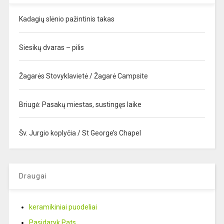
Kadagių slėnio pažintinis takas
Siesikų dvaras – pilis
Žagarės Stovyklavietė / Žagarė Campsite
Briugė: Pasakų miestas, sustingęs laike
Šv. Jurgio koplyčia / St George’s Chapel
Draugai
keramikiniai puodeliai
Pasidaryk Pats