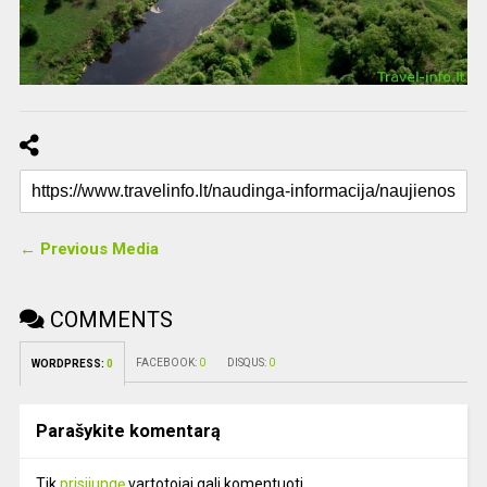
← Previous Media
COMMENTS
FACEBOOK:
0
DISQUS:
0
WORDPRESS:
0
Parašykite komentarą
Tik
prisijungę
vartotojai gali komentuoti.