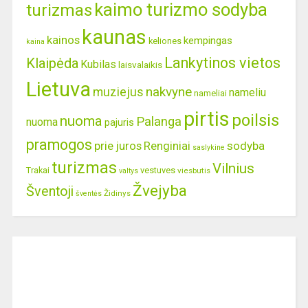
kaimo turizmo sodyba
turizmas
kaunas
kainos
kempingas
keliones
kaina
Lankytinos vietos
Klaipėda
Kubilas
laisvalaikis
Lietuva
nakvyne
muziejus
nameliu
nameliai
pirtis
poilsis
nuoma
Palanga
nuoma
pajuris
pramogos
prie juros
Renginiai
sodyba
saslykine
turizmas
Vilnius
Trakai
vestuves
viesbutis
valtys
Žvejyba
Šventoji
Židinys
šventės