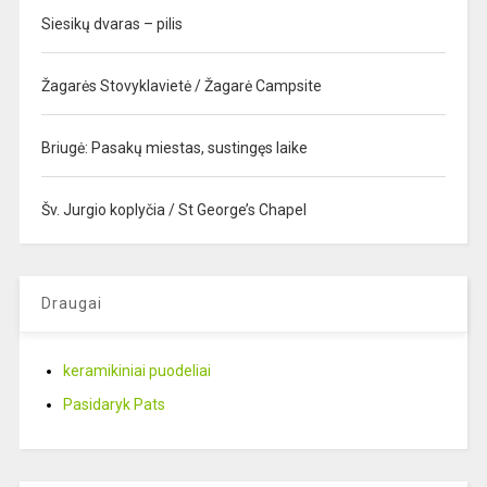
Siesikų dvaras – pilis
Žagarės Stovyklavietė / Žagarė Campsite
Briugė: Pasakų miestas, sustingęs laike
Šv. Jurgio koplyčia / St George’s Chapel
Draugai
keramikiniai puodeliai
Pasidaryk Pats