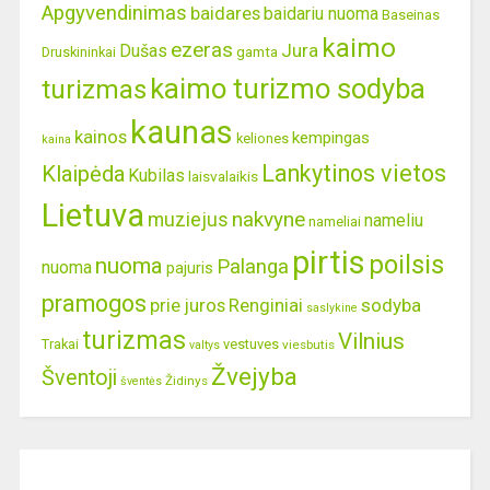
Apgyvendinimas
baidares
baidariu nuoma
Baseinas
kaimo
ezeras
Jura
Dušas
gamta
Druskininkai
kaimo turizmo sodyba
turizmas
kaunas
kainos
kempingas
keliones
kaina
Lankytinos vietos
Klaipėda
Kubilas
laisvalaikis
Lietuva
nakvyne
muziejus
nameliu
nameliai
pirtis
poilsis
nuoma
Palanga
nuoma
pajuris
pramogos
prie juros
Renginiai
sodyba
saslykine
turizmas
Vilnius
Trakai
vestuves
viesbutis
valtys
Žvejyba
Šventoji
Židinys
šventės