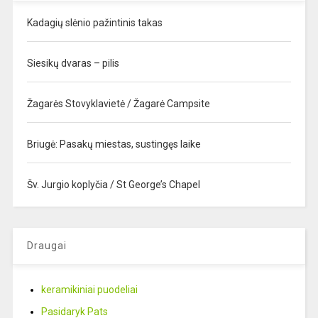
Kadagių slėnio pažintinis takas
Siesikų dvaras – pilis
Žagarės Stovyklavietė / Žagarė Campsite
Briugė: Pasakų miestas, sustingęs laike
Šv. Jurgio koplyčia / St George’s Chapel
Draugai
keramikiniai puodeliai
Pasidaryk Pats