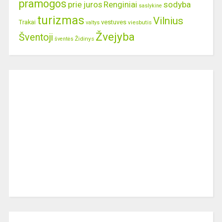
pramogos
prie juros
Renginiai
sodyba
saslykine
turizmas
Vilnius
Trakai
vestuves
viesbutis
valtys
Žvejyba
Šventoji
Židinys
šventės