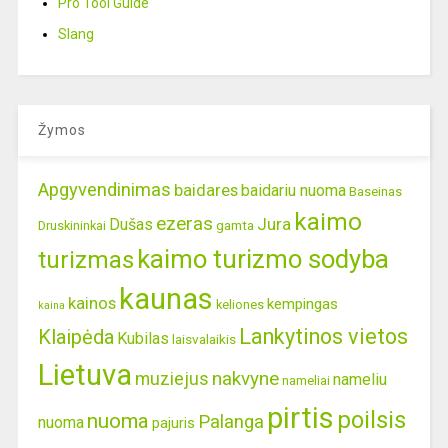
Pro Tool Guide
Slang
Žymos
Apgyvendinimas
baidares
baidariu nuoma
Baseinas
kaimo
ezeras
Jura
Dušas
gamta
Druskininkai
kaimo turizmo sodyba
turizmas
kaunas
kainos
kempingas
keliones
kaina
Lankytinos vietos
Klaipėda
Kubilas
laisvalaikis
Lietuva
nakvyne
muziejus
nameliu
nameliai
pirtis
poilsis
nuoma
Palanga
nuoma
pajuris