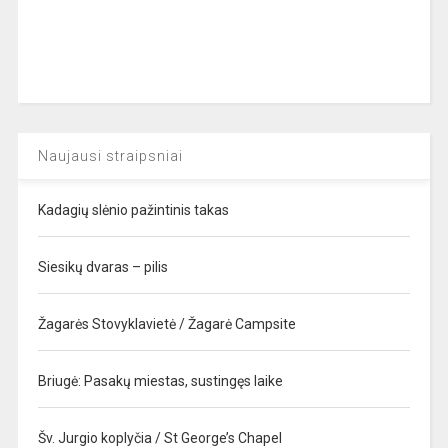
Naujausi straipsniai
Kadagių slėnio pažintinis takas
Siesikų dvaras – pilis
Žagarės Stovyklavietė / Žagarė Campsite
Briugė: Pasakų miestas, sustingęs laike
Šv. Jurgio koplyčia / St George’s Chapel