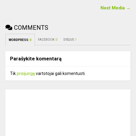
Next Media →
COMMENTS
FACEBOOK:
0
DISQUS:
1
WORDPRESS:
0
Parašykite komentarą
Tik
prisijungę
vartotojai gali komentuoti.