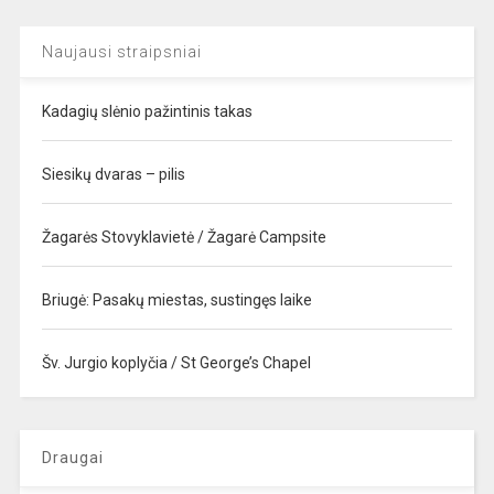
Naujausi straipsniai
Kadagių slėnio pažintinis takas
Siesikų dvaras – pilis
Žagarės Stovyklavietė / Žagarė Campsite
Briugė: Pasakų miestas, sustingęs laike
Šv. Jurgio koplyčia / St George’s Chapel
Draugai