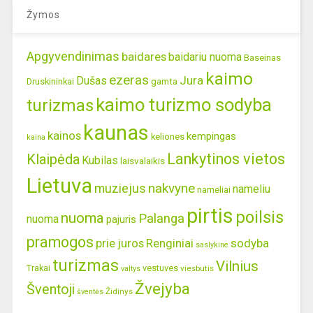
Žymos
Apgyvendinimas
baidares
baidariu nuoma
Baseinas
kaimo
ezeras
Jura
Dušas
gamta
Druskininkai
kaimo turizmo sodyba
turizmas
kaunas
kainos
kempingas
keliones
kaina
Lankytinos vietos
Klaipėda
Kubilas
laisvalaikis
Lietuva
nakvyne
muziejus
nameliu
nameliai
pirtis
poilsis
nuoma
Palanga
nuoma
pajuris
pramogos
prie juros
Renginiai
sodyba
saslykine
turizmas
Vilnius
Trakai
vestuves
viesbutis
valtys
Žvejyba
Šventoji
Židinys
šventės