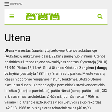
TOP MENU
Utena
Utena
– miestas šiaurės rytų Lietuvoje, Utenos aukštumoje
(Aukštaičių aukštumos dalis), 92 km į šiaurę nuo Vilniaus. Utenos
apskrities ir Utenos rajono savivaldybės centras. Gyventojų (2010)
31 940. Plotas 15,1 km². Stovi
Utenos Kristaus Žengimo į dangų
bažnyčia
(pastatyta 1884 m.). Yra miesto parkas. Mieste vasarą
Rašės hipodrome rengiamos ristūnų lenktynės. Stūkso Utenos
akmuo su dubeniu (archeologijos paminklas), stovi vandentiekio
bokštas (istorijos paminklas), pašto rūmai (senoji pašto stotis, XIX
a. klasicizmas, architektas V. Ričelis). Įdomūs faktai: 1956 m.
vasario 1 d. Utenoje užfiksuotas visos Lietuvos šalčio rekordas:
-42,9 °C. 1986 m. birželį siautė rekordinis vėjas (40 m/s).