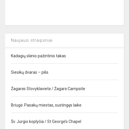
Naujausi straipsniai
Kadagių slėnio pažintinis takas
Siesikų dvaras – pilis
Žagarės Stovyklavietė / Žagarė Campsite
Briugė: Pasakų miestas, sustingęs laike
Šv. Jurgio koplyčia / St George’s Chapel