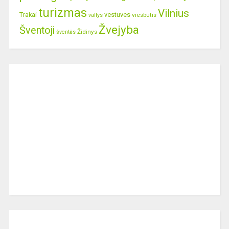
turizmas
Vilnius
Trakai
vestuves
viesbutis
valtys
Žvejyba
Šventoji
Židinys
šventės