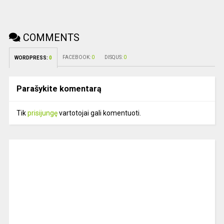
COMMENTS
FACEBOOK:
0
DISQUS:
0
WORDPRESS:
0
Parašykite komentarą
Tik
prisijungę
vartotojai gali komentuoti.