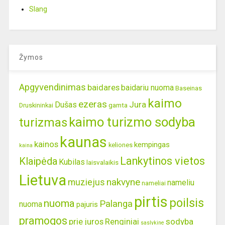
Slang
Žymos
Apgyvendinimas
baidares
baidariu nuoma
Baseinas
kaimo
ezeras
Jura
Dušas
gamta
Druskininkai
kaimo turizmo sodyba
turizmas
kaunas
kainos
kempingas
keliones
kaina
Lankytinos vietos
Klaipėda
Kubilas
laisvalaikis
Lietuva
nakvyne
muziejus
nameliu
nameliai
pirtis
poilsis
nuoma
Palanga
nuoma
pajuris
pramogos
prie juros
Renginiai
sodyba
saslykine