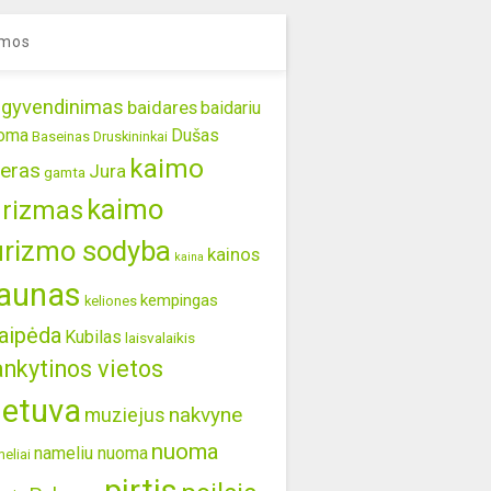
mos
gyvendinimas
baidares
baidariu
oma
Dušas
Baseinas
Druskininkai
kaimo
eras
Jura
gamta
kaimo
urizmas
urizmo sodyba
kainos
kaina
aunas
kempingas
keliones
aipėda
Kubilas
laisvalaikis
ankytinos vietos
ietuva
nakvyne
muziejus
nuoma
nameliu nuoma
eliai