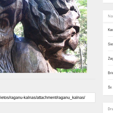
Na
Kad
Sie
Ža
Bri
Šv.
Dr