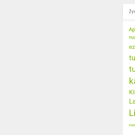
Žy
Ap
nu
ez
t
t
k
Kl
L
L
nam