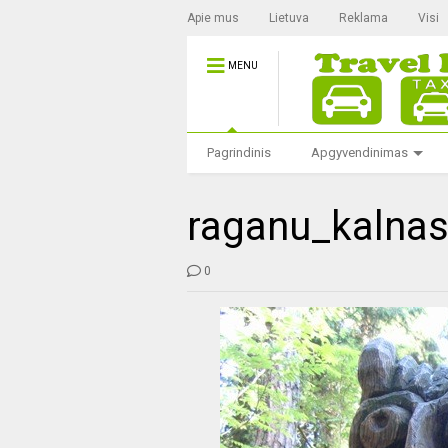
Apie mus
Lietuva
Reklama
Visi
MENU
Pagrindinis
Apgyvendinimas
raganu_kalna
0