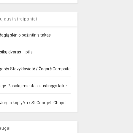
ujausi straipsniai
agių slėnio pažintinis takas
sikų dvaras – pilis
garės Stovyklavietė / Žagarė Campsite
ugė: Pasakų miestas, sustingęs laike
 Jurgio koplyčia / St George’s Chapel
augai