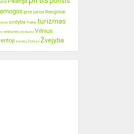
pirtis
poilsis
Palanga
uris
ramogos
prie juros
Renginiai
turizmas
sodyba
Trakai
lykine
Vilnius
vestuves
viesbutis
ys
Žvejyba
entoji
Židinys
šventės