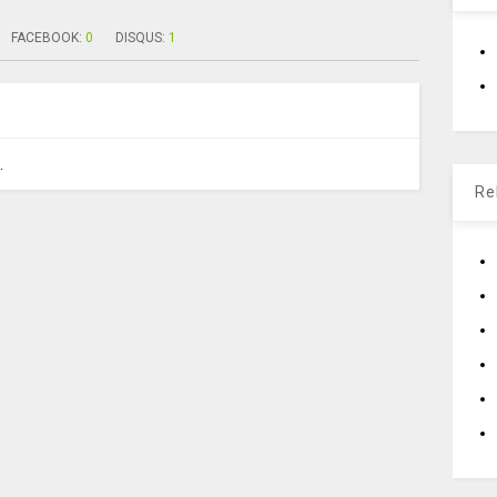
FACEBOOK:
0
DISQUS:
1
.
Re