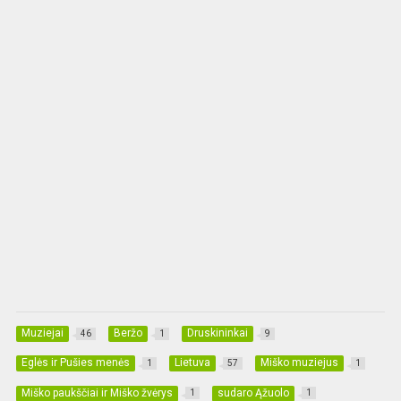
Muziejai
Beržo
Druskininkai
46
1
9
Eglės ir Pušies menės
Lietuva
Miško muziejus
1
57
1
Miško paukščiai ir Miško žvėrys
sudaro Ąžuolo
1
1