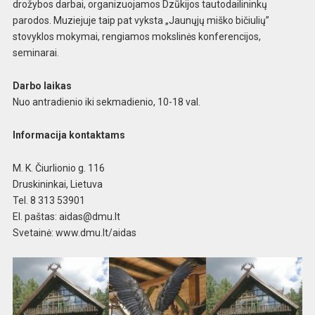
drožybos darbai, organizuojamos Dzūkijos tautodailininkų
parodos. Muziejuje taip pat vyksta „Jaunųjų miško bičiulių”
stovyklos mokymai, rengiamos mokslinės konferencijos,
seminarai.
Darbo laikas
Nuo antradienio iki sekmadienio, 10-18 val.
Informacija kontaktams
M. K. Čiurlionio g. 116
Druskininkai, Lietuva
Tel. 8 313 53901
El. paštas:
aidas@dmu.lt
Svetainė: www.dmu.lt/aidas