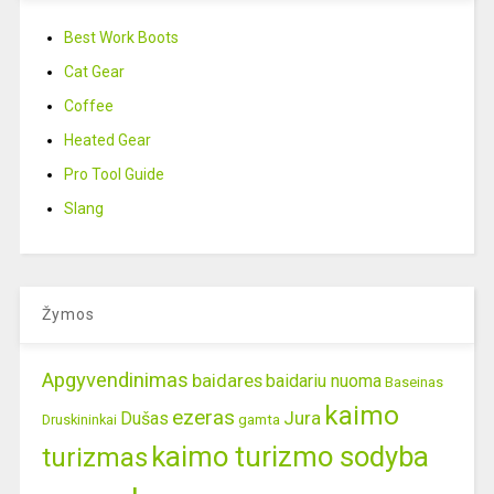
Best Work Boots
Cat Gear
Coffee
Heated Gear
Pro Tool Guide
Slang
Žymos
Apgyvendinimas
baidares
baidariu nuoma
Baseinas
kaimo
ezeras
Jura
Dušas
gamta
Druskininkai
kaimo turizmo sodyba
turizmas