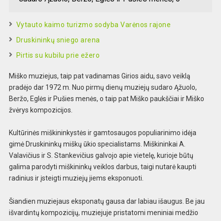
Vytauto kaimo turizmo sodyba Varėnos rajone
Druskininkų sniego arena
Pirtis su kubilu prie ežero
Miško muziejus, taip pat vadinamas Girios aidu, savo veiklą
pradėjo dar 1972 m. Nuo pirmų dienų muziejų sudaro Ąžuolo,
Beržo, Eglės ir Pušies menės, o taip pat Miško paukščiai ir Miško
žvėrys kompozicijos.
Kultūrinės miškininkystės ir gamtosaugos populiarinimo idėja
gimė Druskininkų miškų ūkio specialistams. Miškininkai A.
Valavičius ir S. Stankevičius galvojo apie vietelę, kurioje būtų
galima parodyti miškininkų veiklos darbus, taigi nutarė kaupti
radinius ir įsteigti muziejų jiems eksponuoti.
Šiandien muziejaus eksponatų gausa dar labiau išaugus. Be jau
išvardintų kompozicijų, muziejuje pristatomi meniniai medžio