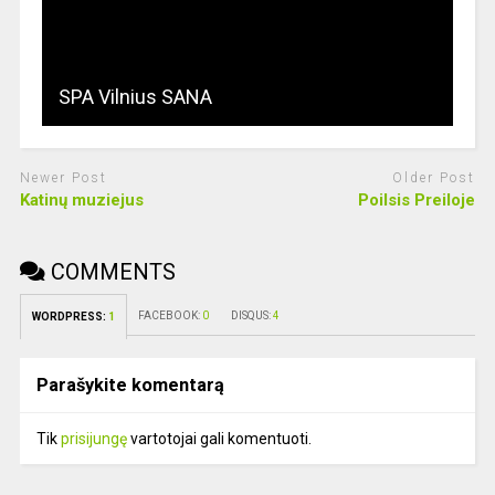
SPA Vilnius SANA
Newer Post
Older Post
Katinų muziejus
Poilsis Preiloje
COMMENTS
FACEBOOK:
0
DISQUS:
4
WORDPRESS:
1
Parašykite komentarą
Tik
prisijungę
vartotojai gali komentuoti.