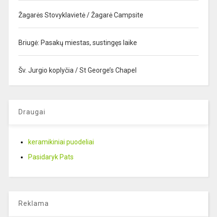
Žagarės Stovyklavietė / Žagarė Campsite
Briugė: Pasakų miestas, sustingęs laike
Šv. Jurgio koplyčia / St George’s Chapel
Draugai
keramikiniai puodeliai
Pasidaryk Pats
Reklama