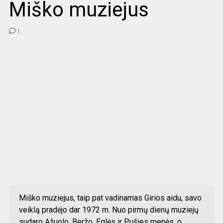
Miško muziejus
1
Miško muziejus, taip pat vadinamas Girios aidu, savo
veiklą pradėjo dar 1972 m. Nuo pirmų dienų muziejų
sudaro Ąžuolo, Beržo, Eglės ir Pušies menės, o