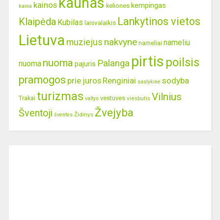
kaunas
kainos
kempingas
keliones
kaina
Lankytinos vietos
Klaipėda
Kubilas
laisvalaikis
Lietuva
nakvyne
muziejus
nameliu
nameliai
pirtis
poilsis
nuoma
Palanga
nuoma
pajuris
pramogos
prie juros
Renginiai
sodyba
saslykine
turizmas
Vilnius
Trakai
vestuves
viesbutis
valtys
Žvejyba
Šventoji
Židinys
šventės