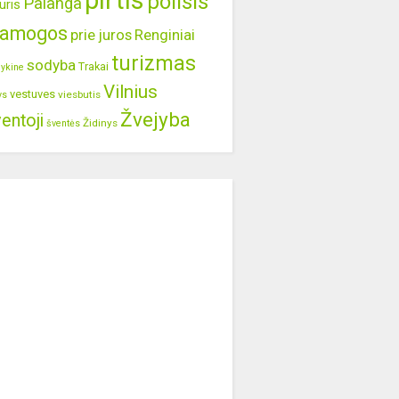
pirtis
poilsis
Palanga
uris
ramogos
prie juros
Renginiai
turizmas
sodyba
Trakai
lykine
Vilnius
vestuves
viesbutis
ys
Žvejyba
entoji
Židinys
šventės