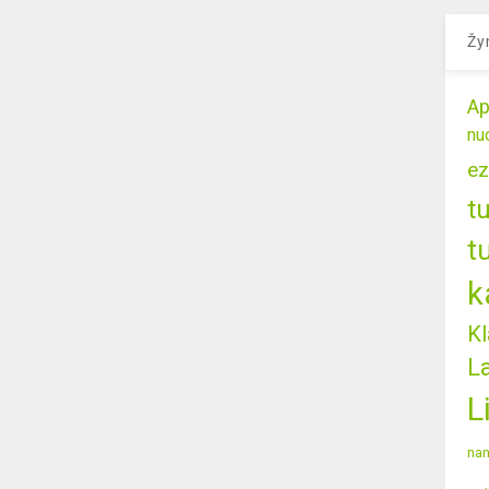
Žy
Ap
nu
ez
t
t
k
Kl
L
L
nam