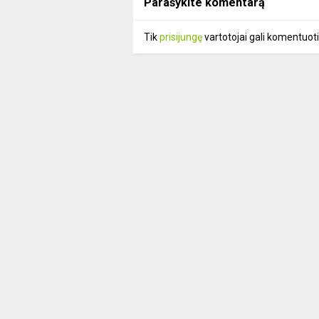
Parašykite komentarą
Tik
prisijungę
vartotojai gali komentuoti