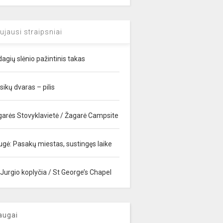
ujausi straipsniai
agių slėnio pažintinis takas
sikų dvaras – pilis
garės Stovyklavietė / Žagarė Campsite
ugė: Pasakų miestas, sustingęs laike
 Jurgio koplyčia / St George’s Chapel
augai