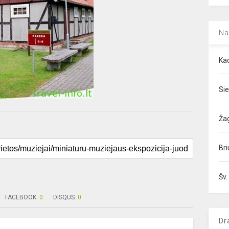
Na
Kad
Sie
Ža
Bri
Šv.
FACEBOOK:
0
DISQUS:
0
Dr