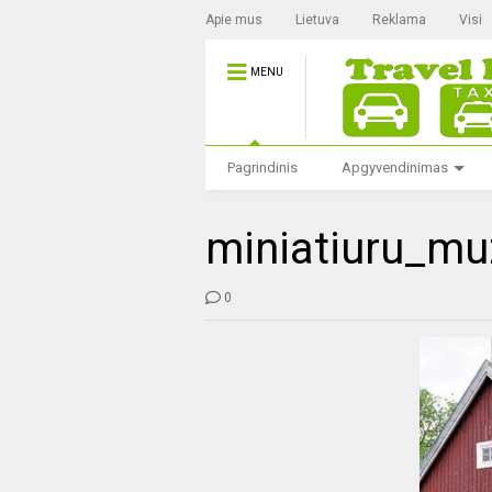
Apie mus
Lietuva
Reklama
Visi
MENU
Pagrindinis
Apgyvendinimas
miniatiuru_mu
0