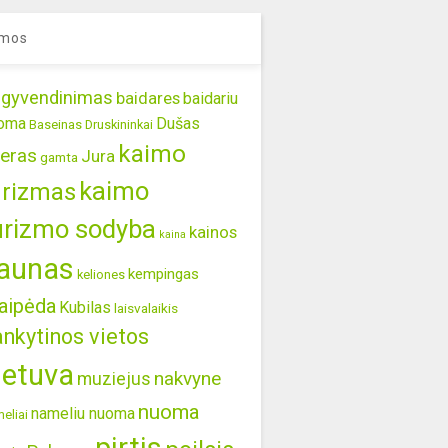
mos
gyvendinimas
baidares
baidariu
oma
Dušas
Baseinas
Druskininkai
kaimo
eras
Jura
gamta
kaimo
urizmas
urizmo sodyba
kainos
kaina
aunas
kempingas
keliones
aipėda
Kubilas
laisvalaikis
ankytinos vietos
ietuva
nakvyne
muziejus
nuoma
nameliu nuoma
eliai