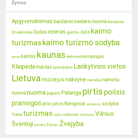
Žymos
Apgyvendinimas
baidares
baidariu nuoma
Baseinas
kaimo
ezeras
Jura
Dušas
gamta
Druskininkai
kaimo turizmo sodyba
turizmas
kaunas
kainos
kempingas
keliones
kaina
Lankytinos vietos
Klaipėda
Kubilas
laisvalaikis
Lietuva
nakvyne
muziejus
nameliu
nameliai
pirtis
poilsis
nuoma
Palanga
nuoma
pajuris
pramogos
prie juros
Renginiai
sodyba
saslykine
turizmas
Vilnius
Trakai
vestuves
viesbutis
valtys
Žvejyba
Šventoji
Židinys
šventės