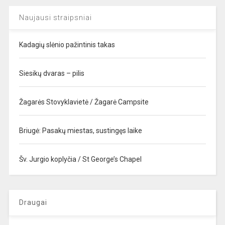
Naujausi straipsniai
Kadagių slėnio pažintinis takas
Siesikų dvaras – pilis
Žagarės Stovyklavietė / Žagarė Campsite
Briugė: Pasakų miestas, sustingęs laike
Šv. Jurgio koplyčia / St George’s Chapel
Draugai