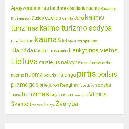
Apgyvendinimas
baidares
baidariu nuoma
Baseinas
kaimo
ezeras
Jura
Dušas
gamta
Druskininkai
kaimo turizmo sodyba
turizmas
kaunas
kainos
kempingas
keliones
kaina
Lankytinos vietos
Klaipėda
Kubilas
laisvalaikis
Lietuva
nakvyne
muziejus
nameliu
nameliai
pirtis
poilsis
nuoma
Palanga
nuoma
pajuris
pramogos
prie juros
Renginiai
sodyba
saslykine
turizmas
Vilnius
Trakai
vestuves
viesbutis
valtys
Žvejyba
Šventoji
Židinys
šventės