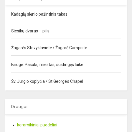
Kadagių slėnio pažintinis takas
Siesikų dvaras – pilis
Žagarės Stovyklavietė / Žagarė Campsite
Briugė: Pasakų miestas, sustingęs laike
Šv. Jurgio koplyčia / St George’s Chapel
Draugai
keramikiniai puodeliai