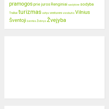
pramogos
prie juros
Renginiai
sodyba
saslykine
turizmas
Vilnius
Trakai
vestuves
viesbutis
valtys
Žvejyba
Šventoji
Židinys
šventės