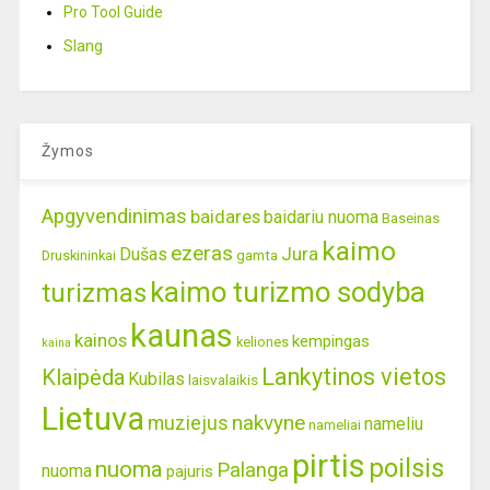
Pro Tool Guide
Slang
Žymos
Apgyvendinimas
baidares
baidariu nuoma
Baseinas
kaimo
ezeras
Jura
Dušas
gamta
Druskininkai
kaimo turizmo sodyba
turizmas
kaunas
kainos
kempingas
keliones
kaina
Lankytinos vietos
Klaipėda
Kubilas
laisvalaikis
Lietuva
nakvyne
muziejus
nameliu
nameliai
pirtis
poilsis
nuoma
Palanga
nuoma
pajuris