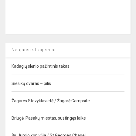
Naujausi straipsniai
Kadagių slėnio pažintinis takas
Siesikų dvaras – pilis
Žagarės Stovyklavietė / Žagarė Campsite
Briugė: Pasakų miestas, sustingęs laike
Šv. Jurgio koplyčia / St George’s Chapel