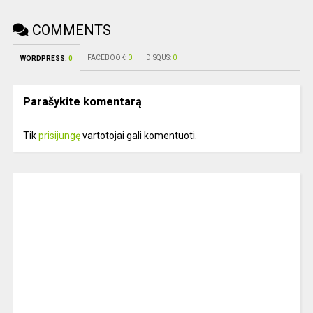
COMMENTS
FACEBOOK:
0
DISQUS:
0
WORDPRESS:
0
Parašykite komentarą
Tik
prisijungę
vartotojai gali komentuoti.