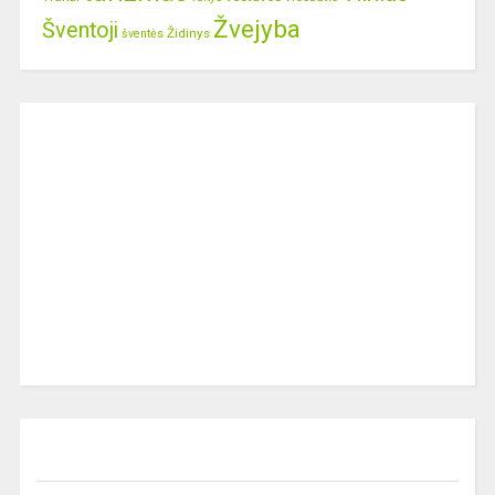
Žvejyba
Šventoji
Židinys
šventės