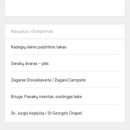
Naujausi straipsniai
Kadagių slėnio pažintinis takas
Siesikų dvaras – pilis
Žagarės Stovyklavietė / Žagarė Campsite
Briugė: Pasakų miestas, sustingęs laike
Šv. Jurgio koplyčia / St George’s Chapel