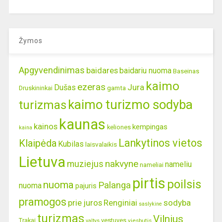
Žymos
Apgyvendinimas
baidares
baidariu nuoma
Baseinas
kaimo
ezeras
Jura
Dušas
gamta
Druskininkai
kaimo turizmo sodyba
turizmas
kaunas
kainos
kempingas
keliones
kaina
Lankytinos vietos
Klaipėda
Kubilas
laisvalaikis
Lietuva
nakvyne
muziejus
nameliu
nameliai
pirtis
poilsis
nuoma
Palanga
nuoma
pajuris
pramogos
prie juros
Renginiai
sodyba
saslykine
turizmas
Vilnius
Trakai
vestuves
viesbutis
valtys