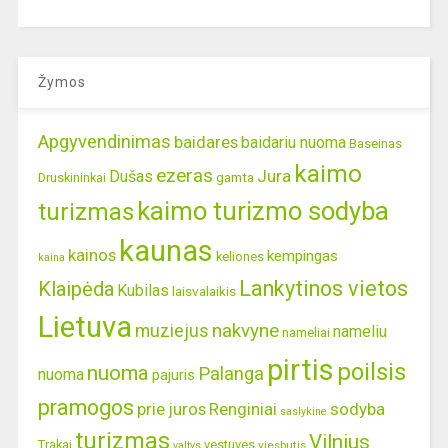
Žymos
Apgyvendinimas
baidares
baidariu nuoma
Baseinas
kaimo
ezeras
Jura
Dušas
gamta
Druskininkai
kaimo turizmo sodyba
turizmas
kaunas
kainos
kempingas
keliones
kaina
Lankytinos vietos
Klaipėda
Kubilas
laisvalaikis
Lietuva
nakvyne
muziejus
nameliu
nameliai
pirtis
poilsis
nuoma
Palanga
nuoma
pajuris
pramogos
prie juros
Renginiai
sodyba
saslykine
turizmas
Vilnius
Trakai
vestuves
viesbutis
valtys