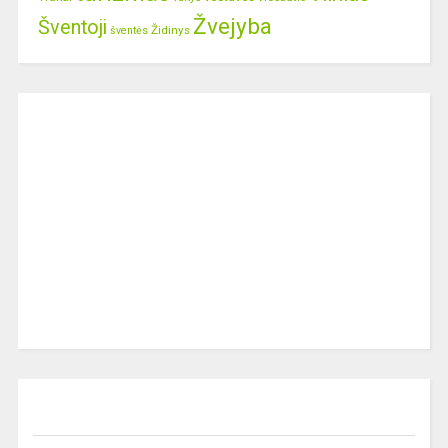
Žvejyba
Šventoji
Židinys
šventės