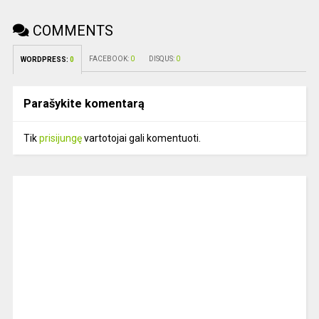
COMMENTS
FACEBOOK:
0
DISQUS:
0
WORDPRESS:
0
Parašykite komentarą
Tik
prisijungę
vartotojai gali komentuoti.