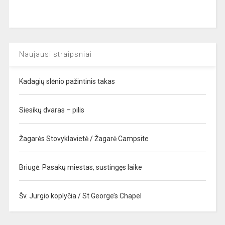
Naujausi straipsniai
Kadagių slėnio pažintinis takas
Siesikų dvaras – pilis
Žagarės Stovyklavietė / Žagarė Campsite
Briugė: Pasakų miestas, sustingęs laike
Šv. Jurgio koplyčia / St George’s Chapel