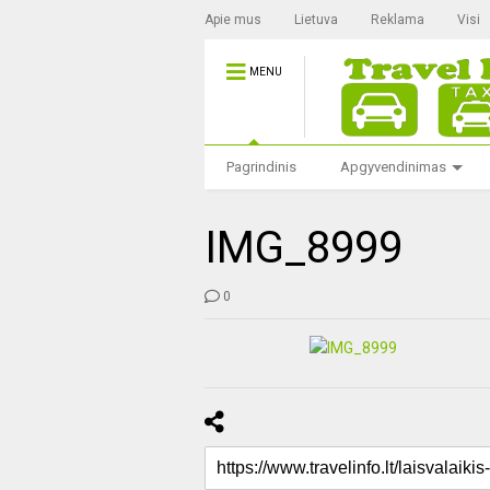
Apie mus
Lietuva
Reklama
Visi
MENU
Pagrindinis
Apgyvendinimas
IMG_8999
0