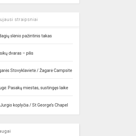
ujausi straipsniai
agių slėnio pažintinis takas
sikų dvaras – pilis
garės Stovyklavietė / Žagarė Campsite
ugė: Pasakų miestas, sustingęs laike
 Jurgio koplyčia / St George’s Chapel
augai