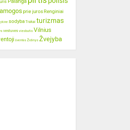
pirtis
poilsis
Palanga
uris
ramogos
prie juros
Renginiai
turizmas
sodyba
Trakai
lykine
Vilnius
vestuves
viesbutis
ys
Žvejyba
entoji
Židinys
šventės