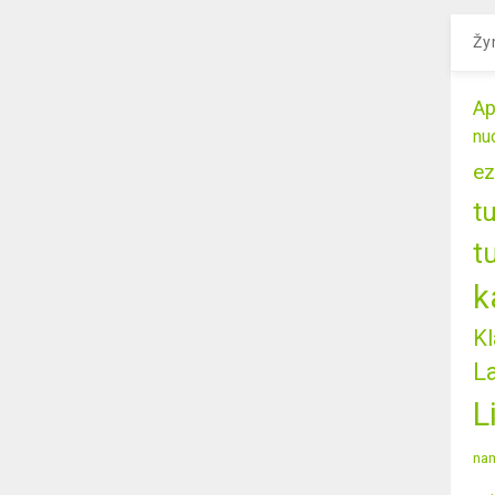
Žy
Ap
nu
ez
t
t
k
Kl
L
L
nam