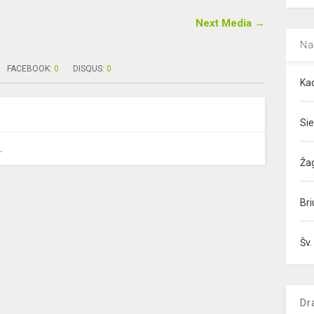
Next Media →
Na
FACEBOOK:
0
DISQUS:
0
Kad
Sie
.
Ža
Bri
Šv.
Dr