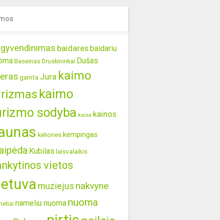
mos
gyvendinimas
baidares
baidariu
oma
Dušas
Baseinas
Druskininkai
kaimo
eras
Jura
gamta
kaimo
urizmas
urizmo sodyba
kainos
kaina
aunas
kempingas
keliones
aipėda
Kubilas
laisvalaikis
ankytinos vietos
ietuva
nakvyne
muziejus
nuoma
nameliu nuoma
eliai