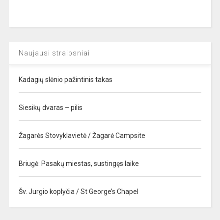
Naujausi straipsniai
Kadagių slėnio pažintinis takas
Siesikų dvaras – pilis
Žagarės Stovyklavietė / Žagarė Campsite
Briugė: Pasakų miestas, sustingęs laike
Šv. Jurgio koplyčia / St George’s Chapel