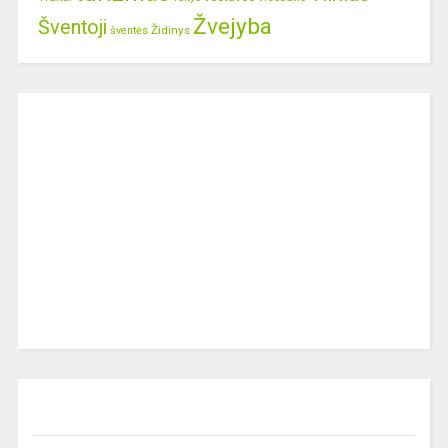
Žvejyba
Šventoji
Židinys
šventės