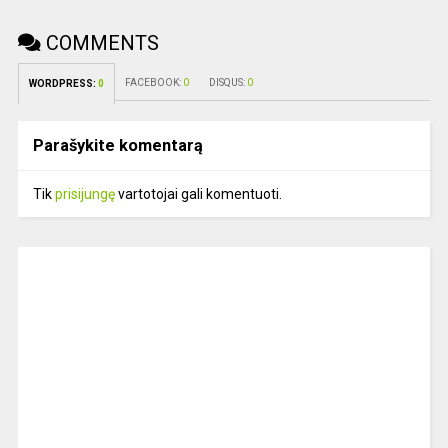
COMMENTS
FACEBOOK:
0
DISQUS:
0
WORDPRESS:
0
Parašykite komentarą
Tik
prisijungę
vartotojai gali komentuoti.