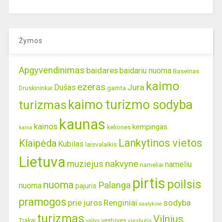
Žymos
Apgyvendinimas
baidares
baidariu nuoma
Baseinas
kaimo
ezeras
Jura
Dušas
gamta
Druskininkai
kaimo turizmo sodyba
turizmas
kaunas
kainos
kempingas
keliones
kaina
Lankytinos vietos
Klaipėda
Kubilas
laisvalaikis
Lietuva
nakvyne
muziejus
nameliu
nameliai
pirtis
poilsis
nuoma
Palanga
nuoma
pajuris
pramogos
prie juros
Renginiai
sodyba
saslykine
turizmas
Vilnius
Trakai
vestuves
viesbutis
valtys