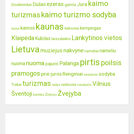
kaimo
ezeras
Jura
Dušas
gamta
Druskininkai
kaimo turizmo sodyba
turizmas
kaunas
kainos
kempingas
keliones
kaina
Lankytinos vietos
Klaipėda
Kubilas
laisvalaikis
Lietuva
nakvyne
muziejus
nameliu
nameliai
pirtis
poilsis
nuoma
Palanga
nuoma
pajuris
pramogos
prie juros
Renginiai
sodyba
saslykine
turizmas
Vilnius
Trakai
vestuves
viesbutis
valtys
Žvejyba
Šventoji
Židinys
šventės