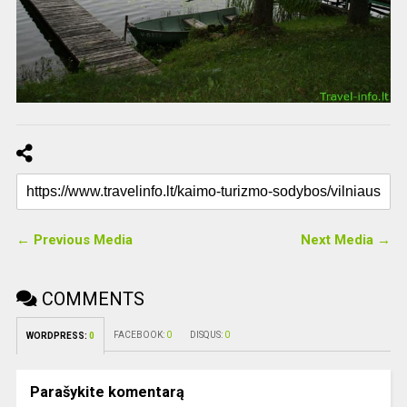
← Previous Media
Next Media →
COMMENTS
FACEBOOK:
0
DISQUS:
0
WORDPRESS:
0
Parašykite komentarą