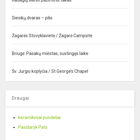
Kadagių slėnio pažintinis takas
Siesikų dvaras – pilis
Žagarės Stovyklavietė / Žagarė Campsite
Briugė: Pasakų miestas, sustingęs laike
Šv. Jurgio koplyčia / St George’s Chapel
Draugai
keramikiniai puodeliai
Pasidaryk Pats