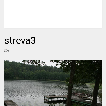
streva3
0