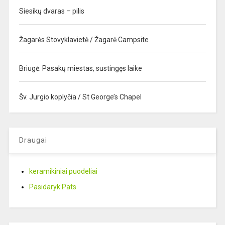
Siesikų dvaras – pilis
Žagarės Stovyklavietė / Žagarė Campsite
Briugė: Pasakų miestas, sustingęs laike
Šv. Jurgio koplyčia / St George’s Chapel
Draugai
keramikiniai puodeliai
Pasidaryk Pats