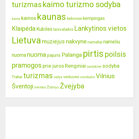
kaimo turizmo sodyba
turizmas
kaunas
kainos
kempingas
keliones
kaina
Lankytinos vietos
Klaipėda
Kubilas
laisvalaikis
Lietuva
nakvyne
muziejus
nameliu
nameliai
pirtis
poilsis
nuoma
Palanga
nuoma
pajuris
pramogos
prie juros
Renginiai
sodyba
saslykine
turizmas
Vilnius
Trakai
vestuves
viesbutis
valtys
Žvejyba
Šventoji
Židinys
šventės