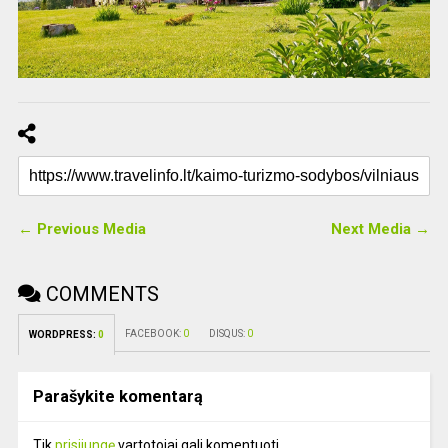
← Previous Media
Next Media →
COMMENTS
FACEBOOK:
0
DISQUS:
0
WORDPRESS:
0
Parašykite komentarą
Tik
prisijungę
vartotojai gali komentuoti.