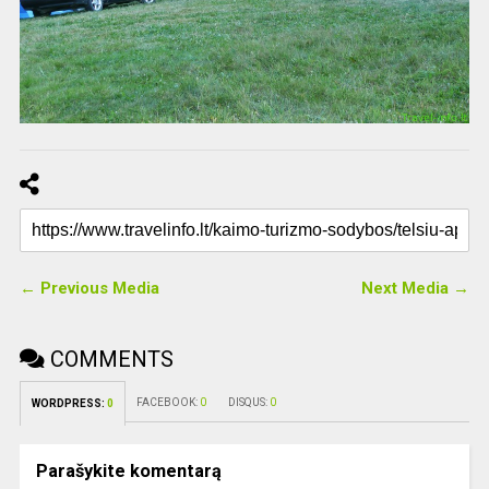
← Previous Media
Next Media →
COMMENTS
FACEBOOK:
0
DISQUS:
0
WORDPRESS:
0
Parašykite komentarą