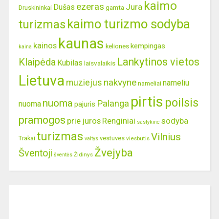
kaimo
ezeras
Jura
Dušas
gamta
Druskininkai
kaimo turizmo sodyba
turizmas
kaunas
kainos
kempingas
keliones
kaina
Lankytinos vietos
Klaipėda
Kubilas
laisvalaikis
Lietuva
nakvyne
muziejus
nameliu
nameliai
pirtis
poilsis
nuoma
Palanga
nuoma
pajuris
pramogos
prie juros
Renginiai
sodyba
saslykine
turizmas
Vilnius
Trakai
vestuves
viesbutis
valtys
Žvejyba
Šventoji
Židinys
šventės