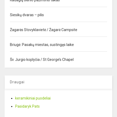
Kadagių slėnio pažintinis takas
Siesikų dvaras – pilis
Žagarės Stovyklavietė / Žagarė Campsite
Briugė: Pasakų miestas, sustingęs laike
Šv. Jurgio koplyčia / St George’s Chapel
Draugai
keramikiniai puodeliai
Pasidaryk Pats