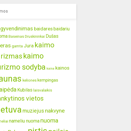
mos
gyvendinimas
baidares
baidariu
oma
Dušas
Baseinas
Druskininkai
kaimo
eras
Jura
gamta
kaimo
urizmas
urizmo sodyba
kainos
kaina
aunas
kempingas
keliones
aipėda
Kubilas
laisvalaikis
ankytinos vietos
ietuva
nakvyne
muziejus
nuoma
nameliu nuoma
eliai