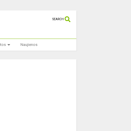
SEARCH
etos
Naujienos