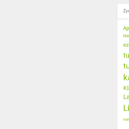
Žy
Ap
nu
ez
t
t
k
Kl
L
L
nam