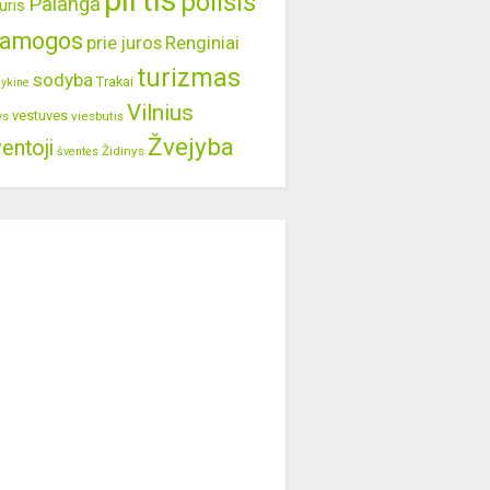
pirtis
poilsis
Palanga
uris
ramogos
prie juros
Renginiai
turizmas
sodyba
Trakai
lykine
Vilnius
vestuves
viesbutis
ys
Žvejyba
entoji
Židinys
šventės