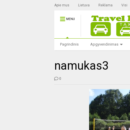
Apie mus
Lietuva
Reklama
Visi
MENU
Pagrindinis
Apgyvendinimas
namukas3
0