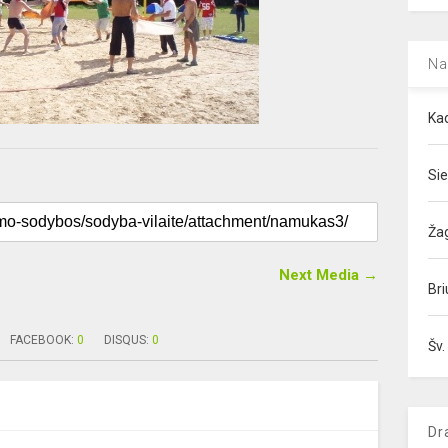
Na
Kad
Sie
Ža
Next Media →
Bri
FACEBOOK:
0
DISQUS:
0
Šv.
Dr