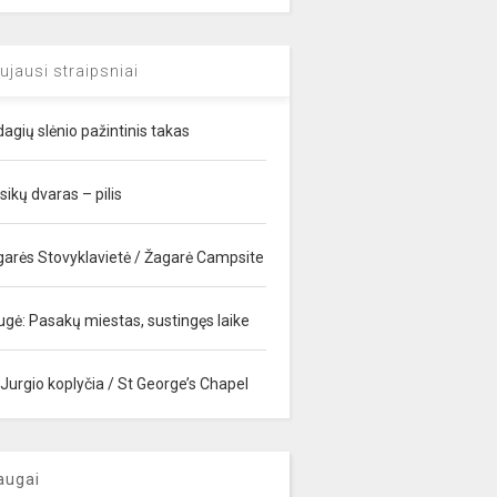
ujausi straipsniai
agių slėnio pažintinis takas
sikų dvaras – pilis
garės Stovyklavietė / Žagarė Campsite
ugė: Pasakų miestas, sustingęs laike
 Jurgio koplyčia / St George’s Chapel
augai