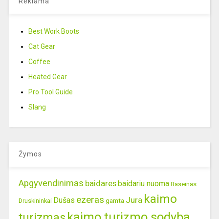
Reklama
Best Work Boots
Cat Gear
Coffee
Heated Gear
Pro Tool Guide
Slang
Žymos
Apgyvendinimas
baidares
baidariu nuoma
Baseinas
kaimo
ezeras
Jura
Dušas
gamta
Druskininkai
kaimo turizmo sodyba
turizmas