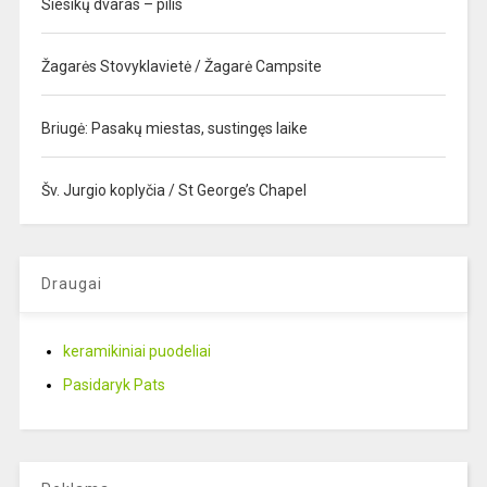
Siesikų dvaras – pilis
Žagarės Stovyklavietė / Žagarė Campsite
Briugė: Pasakų miestas, sustingęs laike
Šv. Jurgio koplyčia / St George’s Chapel
Draugai
keramikiniai puodeliai
Pasidaryk Pats