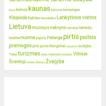
kaunas
kainos
kempingas
keliones
kaina
Lankytinos vietos
Klaipėda
Kubilas
laisvalaikis
Lietuva
nakvyne
muziejus
nameliu
nameliai
pirtis
poilsis
nuoma
Palanga
nuoma
pajuris
pramogos
prie juros
Renginiai
sodyba
saslykine
turizmas
Vilnius
Trakai
vestuves
viesbutis
valtys
Žvejyba
Šventoji
Židinys
šventės