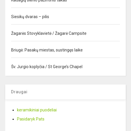
Kadagių slėnio pažintinis takas
Siesikų dvaras – pilis
Žagarės Stovyklavietė / Žagarė Campsite
Briugė: Pasakų miestas, sustingęs laike
Šv. Jurgio koplyčia / St George’s Chapel
Draugai
keramikiniai puodeliai
Pasidaryk Pats