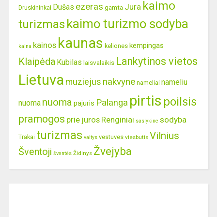
kaimo
ezeras
Jura
Dušas
gamta
Druskininkai
kaimo turizmo sodyba
turizmas
kaunas
kainos
kempingas
keliones
kaina
Lankytinos vietos
Klaipėda
Kubilas
laisvalaikis
Lietuva
nakvyne
muziejus
nameliu
nameliai
pirtis
poilsis
nuoma
Palanga
nuoma
pajuris
pramogos
prie juros
Renginiai
sodyba
saslykine
turizmas
Vilnius
Trakai
vestuves
viesbutis
valtys
Žvejyba
Šventoji
Židinys
šventės