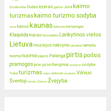
kaimo
ezeras
Jura
Dušas
gamta
Druskininkai
kaimo turizmo sodyba
turizmas
kaunas
kainos
kempingas
keliones
kaina
Lankytinos vietos
Klaipėda
Kubilas
laisvalaikis
Lietuva
nakvyne
muziejus
nameliu
nameliai
pirtis
poilsis
nuoma
Palanga
nuoma
pajuris
pramogos
prie juros
Renginiai
sodyba
saslykine
turizmas
Vilnius
Trakai
vestuves
viesbutis
valtys
Žvejyba
Šventoji
Židinys
šventės