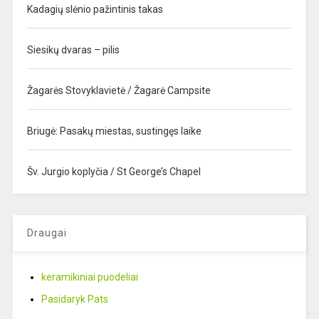
Kadagių slėnio pažintinis takas
Siesikų dvaras – pilis
Žagarės Stovyklavietė / Žagarė Campsite
Briugė: Pasakų miestas, sustingęs laike
Šv. Jurgio koplyčia / St George’s Chapel
Draugai
keramikiniai puodeliai
Pasidaryk Pats