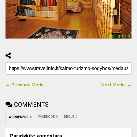
← Previous Media
Next Media →
COMMENTS
FACEBOOK:
0
DISQUS:
0
WORDPRESS:
0
Parašykite komentarą