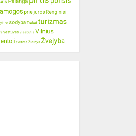
pirtis
poilsis
Palanga
uris
ramogos
prie juros
Renginiai
turizmas
sodyba
Trakai
lykine
Vilnius
vestuves
viesbutis
ys
Žvejyba
entoji
Židinys
šventės