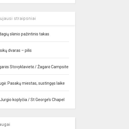
ujausi straipsniai
agių slėnio pažintinis takas
sikų dvaras – pilis
garės Stovyklavietė / Žagarė Campsite
ugė: Pasakų miestas, sustingęs laike
 Jurgio koplyčia / St George’s Chapel
augai