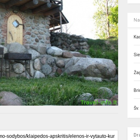
Na
Kad
Sie
Ža
Bri
Šv.
Dr