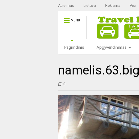
Apie mus
Lietuva
Reklama
Visi
MENU
Pagrindinis
Apgyvendinimas
namelis.63.bi
0