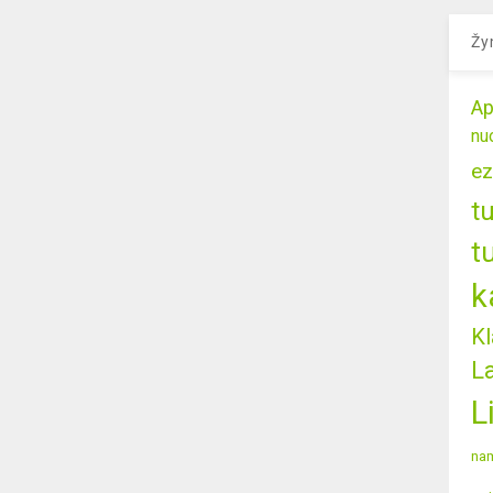
Žy
Ap
nu
ez
t
t
k
Kl
L
L
nam