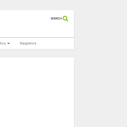
SEARCH
etos
Naujienos