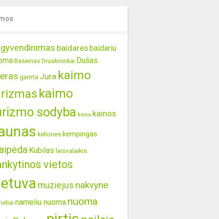
mos
gyvendinimas
baidares
baidariu
oma
Dušas
Baseinas
Druskininkai
kaimo
eras
Jura
gamta
kaimo
urizmas
urizmo sodyba
kainos
kaina
aunas
kempingas
keliones
aipėda
Kubilas
laisvalaikis
ankytinos vietos
ietuva
nakvyne
muziejus
nuoma
nameliu nuoma
eliai