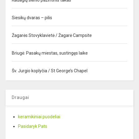
Kadagių slėnio pažintinis takas
Siesikų dvaras – pilis
Žagarės Stovyklavietė / Žagarė Campsite
Briugė: Pasakų miestas, sustingęs laike
Šv. Jurgio koplyčia / St George’s Chapel
Draugai
keramikiniai puodeliai
Pasidaryk Pats