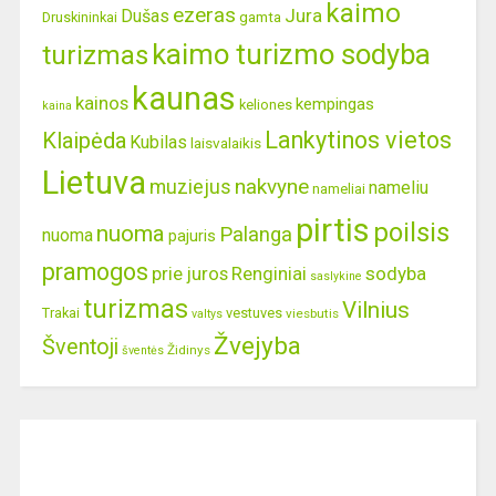
kaimo
ezeras
Jura
Dušas
gamta
Druskininkai
kaimo turizmo sodyba
turizmas
kaunas
kainos
kempingas
keliones
kaina
Lankytinos vietos
Klaipėda
Kubilas
laisvalaikis
Lietuva
nakvyne
muziejus
nameliu
nameliai
pirtis
poilsis
nuoma
Palanga
nuoma
pajuris
pramogos
prie juros
Renginiai
sodyba
saslykine
turizmas
Vilnius
Trakai
vestuves
viesbutis
valtys
Žvejyba
Šventoji
Židinys
šventės