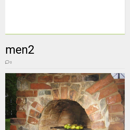
men2
0