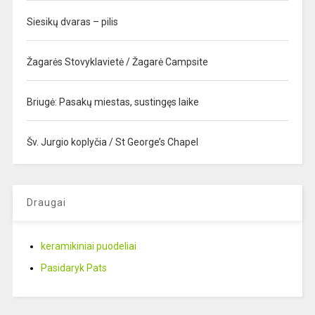
Siesikų dvaras – pilis
Žagarės Stovyklavietė / Žagarė Campsite
Briugė: Pasakų miestas, sustingęs laike
Šv. Jurgio koplyčia / St George’s Chapel
Draugai
keramikiniai puodeliai
Pasidaryk Pats