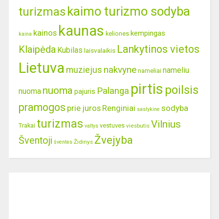
kaimo turizmo sodyba
turizmas
kaunas
kainos
kempingas
keliones
kaina
Lankytinos vietos
Klaipėda
Kubilas
laisvalaikis
Lietuva
nakvyne
muziejus
nameliu
nameliai
pirtis
poilsis
nuoma
Palanga
nuoma
pajuris
pramogos
prie juros
Renginiai
sodyba
saslykine
turizmas
Vilnius
Trakai
vestuves
viesbutis
valtys
Žvejyba
Šventoji
Židinys
šventės