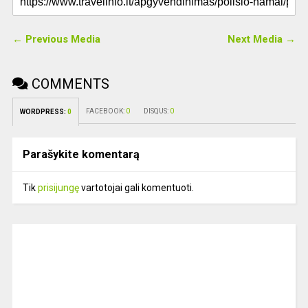
← Previous Media
Next Media →
COMMENTS
FACEBOOK:
0
DISQUS:
0
WORDPRESS:
0
Parašykite komentarą
Tik
prisijungę
vartotojai gali komentuoti.