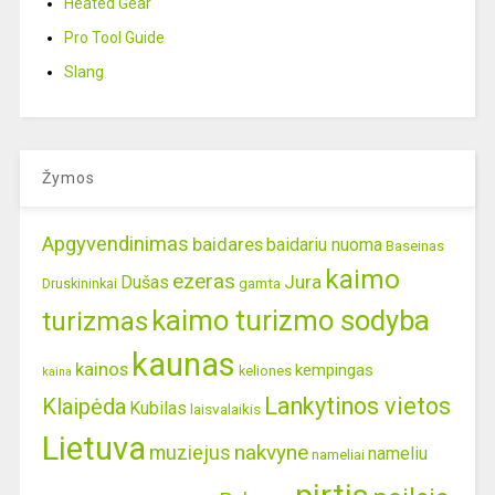
Heated Gear
Pro Tool Guide
Slang
Žymos
Apgyvendinimas
baidares
baidariu nuoma
Baseinas
kaimo
ezeras
Jura
Dušas
gamta
Druskininkai
kaimo turizmo sodyba
turizmas
kaunas
kainos
kempingas
keliones
kaina
Lankytinos vietos
Klaipėda
Kubilas
laisvalaikis
Lietuva
nakvyne
muziejus
nameliu
nameliai