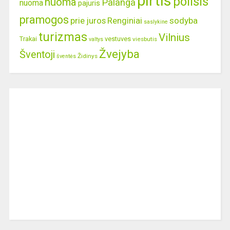
pirtis
poilsis
nuoma
Palanga
nuoma
pajuris
pramogos
prie juros
Renginiai
sodyba
saslykine
turizmas
Vilnius
Trakai
vestuves
viesbutis
valtys
Žvejyba
Šventoji
Židinys
šventės