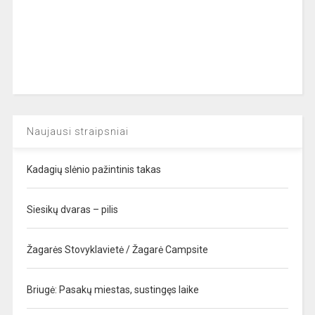
Naujausi straipsniai
Kadagių slėnio pažintinis takas
Siesikų dvaras – pilis
Žagarės Stovyklavietė / Žagarė Campsite
Briugė: Pasakų miestas, sustingęs laike