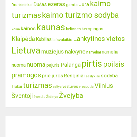
kaimo
ezeras
Jura
Dušas
gamta
Druskininkai
kaimo turizmo sodyba
turizmas
kaunas
kainos
kempingas
keliones
kaina
Lankytinos vietos
Klaipėda
Kubilas
laisvalaikis
Lietuva
nakvyne
muziejus
nameliu
nameliai
pirtis
poilsis
nuoma
Palanga
nuoma
pajuris
pramogos
prie juros
Renginiai
sodyba
saslykine
turizmas
Vilnius
Trakai
vestuves
viesbutis
valtys
Žvejyba
Šventoji
Židinys
šventės