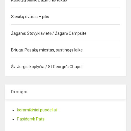
Siesikų dvaras – pilis
Žagarės Stovyklavietė / Žagarė Campsite
Briugė: Pasakų miestas, sustingęs laike
Šv. Jurgio koplyčia / St George’s Chapel
Draugai
keramikiniai puodeliai
Pasidaryk Pats