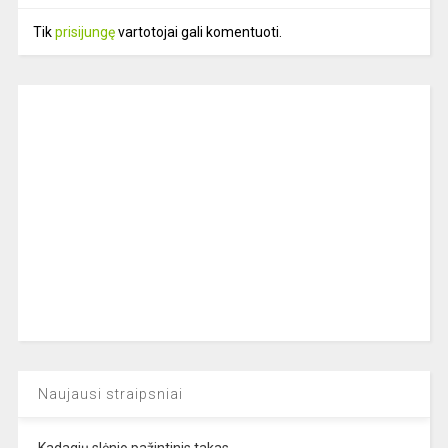
Tik
prisijungę
vartotojai gali komentuoti.
Naujausi straipsniai
Kadagių slėnio pažintinis takas