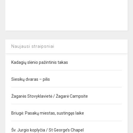
Naujausi straipsniai
Kadagių slėnio pažintinis takas
Siesikų dvaras – pilis
Žagarės Stovyklavietė / Žagarė Campsite
Briugė: Pasakų miestas, sustingęs laike
Šv. Jurgio koplyčia / St George’s Chapel