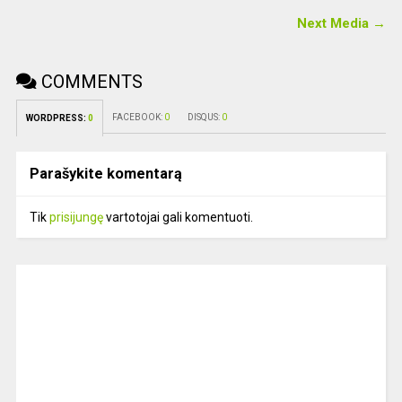
Next Media →
COMMENTS
FACEBOOK:
0
DISQUS:
0
WORDPRESS:
0
Parašykite komentarą
Tik
prisijungę
vartotojai gali komentuoti.