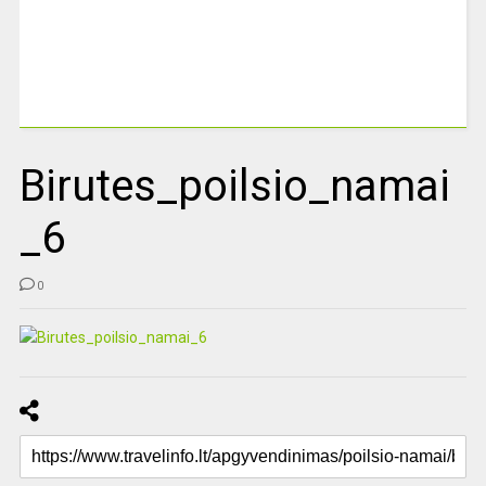
Birutes_poilsio_namai
_6
0