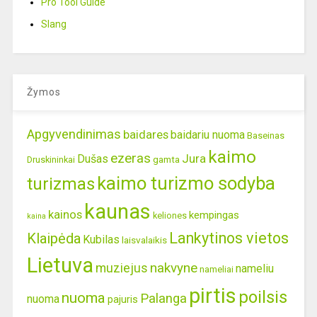
Pro Tool Guide
Slang
Žymos
Apgyvendinimas
baidares
baidariu nuoma
Baseinas
kaimo
ezeras
Jura
Dušas
gamta
Druskininkai
kaimo turizmo sodyba
turizmas
kaunas
kainos
kempingas
keliones
kaina
Lankytinos vietos
Klaipėda
Kubilas
laisvalaikis
Lietuva
nakvyne
muziejus
nameliu
nameliai
pirtis
poilsis
nuoma
Palanga
nuoma
pajuris