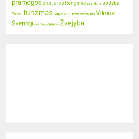
pramogos
prie juros
Renginiai
sodyba
saslykine
turizmas
Vilnius
Trakai
vestuves
viesbutis
valtys
Žvejyba
Šventoji
Židinys
šventės