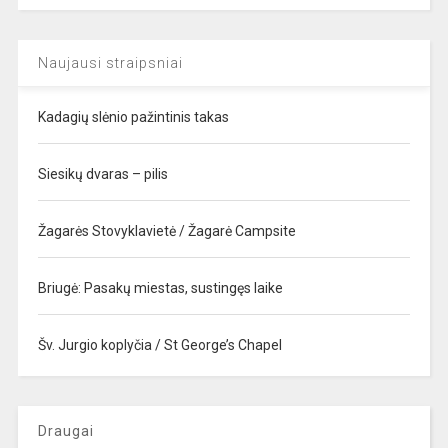
Naujausi straipsniai
Kadagių slėnio pažintinis takas
Siesikų dvaras – pilis
Žagarės Stovyklavietė / Žagarė Campsite
Briugė: Pasakų miestas, sustingęs laike
Šv. Jurgio koplyčia / St George’s Chapel
Draugai