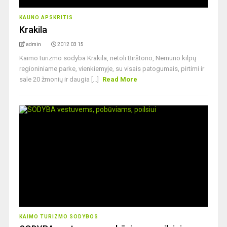
KAUNO APSKRITIS
Krakila
admin
2012 03 15
Kaimo turizmo sodyba Krakila, netoli Birštono, Nemuno kilpų
regioniniame parke, vienkiemyje, su visais patogumais, pirtimi ir
sale 20 žmonių ir daugia [...]
Read More
KAIMO TURIZMO SODYBOS