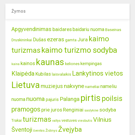
Žymos
Apgyvendinimas
baidares
baidariu nuoma
Baseinas
kaimo
ezeras
Jura
Dušas
gamta
Druskininkai
kaimo turizmo sodyba
turizmas
kaunas
kainos
kempingas
keliones
kaina
Lankytinos vietos
Klaipėda
Kubilas
laisvalaikis
Lietuva
nakvyne
muziejus
nameliu
nameliai
pirtis
poilsis
nuoma
Palanga
nuoma
pajuris
pramogos
prie juros
Renginiai
sodyba
saslykine
turizmas
Vilnius
Trakai
vestuves
viesbutis
valtys
Žvejyba
Šventoji
Židinys
šventės