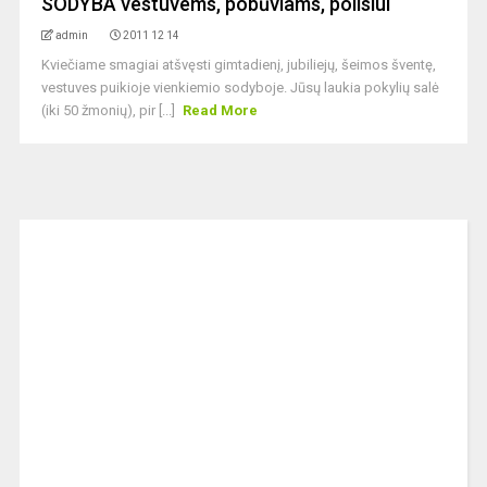
SODYBA vestuvems, pobūviams, poilsiui
admin
2011 12 14
Kviečiame smagiai atšvęsti gimtadienį, jubiliejų, šeimos šventę,
vestuves puikioje vienkiemio sodyboje. Jūsų laukia pokylių salė
(iki 50 žmonių), pir [...]
Read More