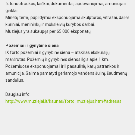
fotonuotraukos, laiškai, dokumentai,
apdovanojimai, amunicija ir
ginklai.
Minėtų temų
papildymui eksponuojama skulptūros, vitražai, d
ailės
kūriniai, menininkų ir moksleivių kūryb
os darbai.
Muziejus yra sukaupęs per 65 000 ekspo
natų.
Požemiai ir gynybinė siena
IX forto pože
miai ir gynybinė siena – atskiras ekskursijų
m
aršrutas. Požemių ir gynybinės sienos ilgis apie 1 km.
Požemiuose eksponuojama I ir II pasaulin
ių karų patrankos ir
amunicija. Galima pamatyti
geriamojo vandens šulinį, šaudmenų
sandėlius.
Daugiau info:
http://www.muziejai.lt/kaunas/forto_
muziejus.htm#adresas