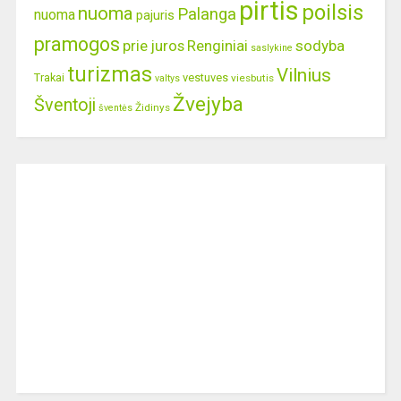
pirtis
poilsis
nuoma
Palanga
nuoma
pajuris
pramogos
prie juros
Renginiai
sodyba
saslykine
turizmas
Vilnius
Trakai
vestuves
viesbutis
valtys
Žvejyba
Šventoji
Židinys
šventės