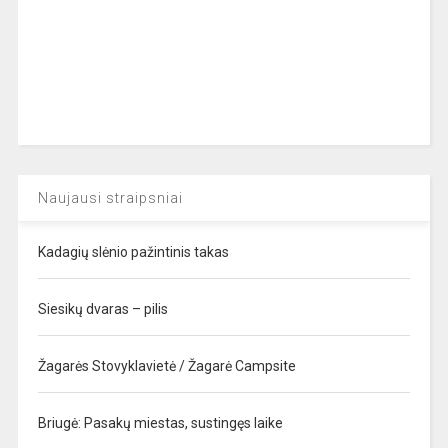
Naujausi straipsniai
Kadagių slėnio pažintinis takas
Siesikų dvaras – pilis
Žagarės Stovyklavietė / Žagarė Campsite
Briugė: Pasakų miestas, sustingęs laike