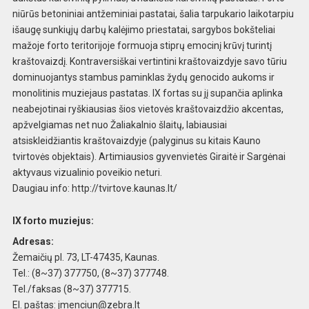
niūrūs beton
iniai antžeminiai pastatai, šalia tarpukario lai
kotarpiu
išaugę sunkiųjų darbų kalėjimo prie
statai, sargybos bokšteliai
mažoje forto teritor
ijoje formuoja stiprų emocinį krūvį turintį
kraštovaizdį. Kontraversiškai vertintini krašto
vaizdyje savo tūriu
dominuojantys stambus paminkl
as žydų genocido aukoms ir
monolitinis muziejaus
pastatas. IX fortas su jį supančia aplinka
neab
ejotinai ryškiausias šios vietovės kraštovaizdžio akcentas,
apžvelgiamas net nuo Žaliakalnio š
laitų, labiausiai
atsiskleidžiantis kraštovaizd
yje (palyginus su kitais Kauno
tvirtovės objektais). Artimiausios gyvenvietės Giraitė ir Sargėna
i
aktyvaus vizualinio poveikio neturi.
Daugiau inf
o: http://tvirtove.kaunas.lt/
IX forto muziejus:
Adresas:
Ž
emaičių pl. 73, LT-47435, Kaunas.
Tel.: (8~37) 377750,
(8~37) 377748.
Tel./faksas (8~37) 377715.
El. paš
tas:
jmenciun@zebra.lt