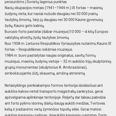
pe
rsiuntimo į Sovietų lagerius punktas.
Nacių okupacijos metais (1941–1944 m.) IX fortas – masinių
žudynių vieta, kur naciai nužudė daugiau nei 50
000 įvairių
tautybių žmonių, tarp jų daugia
u nei 30 000 Kaune gyvenusių
žydų, Kauno geto k
alinių,
Buvusio forto pastatai (dabar muziejus)10
000 – iš kitų Europos
valstybių atvežtų ž
ydų tautybės žmonių.
Nuo 1958 m. Lietuvos Resp
ublikos Vyriausybės nutarimu Kauno IX
fortas –
Respublikinės reikšmės muziejus.
1984 m. buvo p
astatytas naujas originalus, savitų formų
muziej
us, masinių žudynių vietoje – 32 m aukščio trijų skulptūrinių
grupių monumentas (skulptor
ius A. Ambraziūnas),
simbolizuojantis žūtį, skausmą, amžiną atminimą.
Netaisyklingo penkiakampio form
os teritorija išsidėsčiusi ant
aukštos kalvos
netoli transporto magistralių sankryžos, gerai
a
pžvelgiama aplinkinėje teritorijoje. Reljefą da
r labiau pabrėžia
ant forto pylimo išorinių šlaitų išaugę aukšti medžiai, Tvirtovės
kelią
ir įvažiavimo vietą žyminčios topolių eilė
s. Gerai matosi
aukštas kareivinių pylimas, dvia
ukštis kareivinių pastatas. Forto