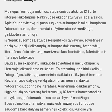
Muziejus formuoja rinkinius, atspindinčius atskirus IX forto
istorijos l
aikotarpius. Rinkiniuose eksponatų rūšys labai į
vairios.
Apie Kauno tvirtovę ir I pasaulinį karą
sukaupta ir toliau kaupiama
fotonuotraukos, dokum
entai, rašytinė istorinė medžiaga,
ginkluotė
ir amunicija.
Iš Nepriklausomos Lietuvos Respublikos gyvavi
mo, sovietinės ir
nacių okupacijų laikotarpių,
sukaupta dokumentų, fotografijų,
literatūros,
foto atvirukų, numizmatikos, bonistikos, falerist
ikos ir
filatelijos kolekcijos.
Daugiausia ekspona
tų sukaupta sovietinės ir nacių okupacijų
Lietuvoje laikmečiams nušviesti. Tai tremtinų ir po
litinių kalinių
fotografijos, laiškai, jų asmeniniai daiktai ir relikvijos iš tremties.
Rezistencijos dalyvių veiklą atspindi asmeniniai daiktai,
fotografijos, pogrindinė literatūra. Asmeniniai daiktai žmonių,
išgyvenusių holokaustą bei
žuvusiųjų IX forte ir koncentracijos
stovyklos
e, jų fotonuotraukos bei archyvinė medžiaga.
II
pasaulinio karo tematikai nušviesti muziejaus fo
nduose
saugoma karo dalyvių asmeninės kolekcijos,
kuriose yra