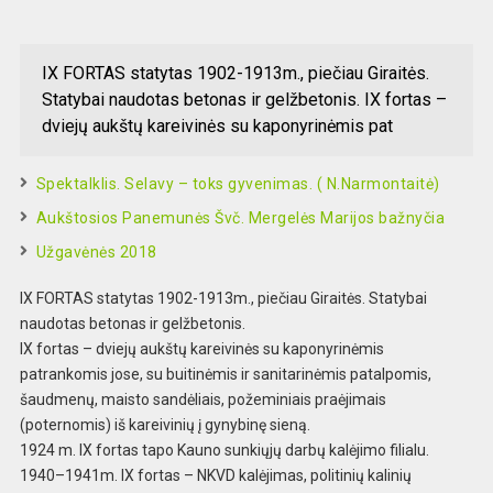
IX FORTAS statytas 1902-1913m., piečiau Giraitės.
Statybai naudotas betonas ir gelžbetonis. IX fortas –
dviejų aukštų kareivinės su kaponyrinėmis pat
Spektalklis. Selavy – toks gyvenimas. ( N.Narmontaitė)
Aukštosios Panemunės Švč. Mergelės Marijos bažnyčia
Užgavėnės 2018
IX FORTAS statytas 1902-1913m., piečiau Giraitės. Statybai
naudotas betonas ir gelžbetonis.
IX f
ortas – dviejų aukštų kareivinės su kaponyri
nėmis
patrankomis jose, su buitinėmis ir sanitar
inėmis patalpomis,
šaudmenų, maisto sandėliais, požemin
iais praėjimais
(poternomis) iš kareivinių į gynybinę sieną.
1924 m. IX fortas tapo Kauno sunk
iųjų darbų kalėjimo filialu.
1940–1941m. IX fortas – NKVD kalėjimas, politinių kalinių