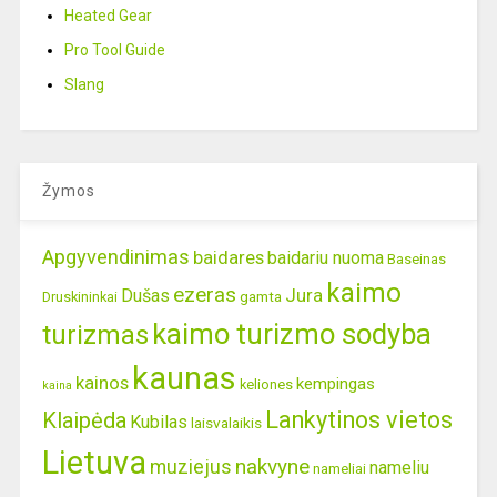
Heated Gear
Pro Tool Guide
Slang
Žymos
Apgyvendinimas
baidares
baidariu nuoma
Baseinas
kaimo
ezeras
Jura
Dušas
gamta
Druskininkai
kaimo turizmo sodyba
turizmas
kaunas
kainos
kempingas
keliones
kaina
Lankytinos vietos
Klaipėda
Kubilas
laisvalaikis
Lietuva
nakvyne
muziejus
nameliu
nameliai