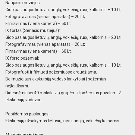
Naujasis muziejus:
Gido paslaugos lietuvių, anglų, vokiečių, rusų kalbomis – 10
Lt;
Fotografavimas (vienas aparatas) – 20 Lt;
Filmavimas (viena kame
ra) – 60 Lt.
IX fortas (Senasis muziejus):
Gido paslaugos lietuvių, anglų, vokiečių, rusų kal
bomis – 20 Lt;
Fotografavimas (vienas aparatas) – 20 Lt;
Filmavima
s (viena kamera) – 60 Lt.
IX forto požemiai:
Gi
do paslaugos lietuvių, anglų, vokiečių, rusų
kalbomis – 10 Lt;
Fotografuoti ir filmuoti požemiuose dra
udžiama.
Be muziejaus ekskursijų vadovo lankytoj
ai į požemius
neįleidžiami.
Didesnėms nei 40
moksleivių grupėms į požemius privalomi 2
eksk
ursijų vadovai.
Papildomos paslaugos
Ekskursijų
užsakymas lietuvių, rusų, anglų, vokiečių ka
lbomis.
Muziejaus rinkinys