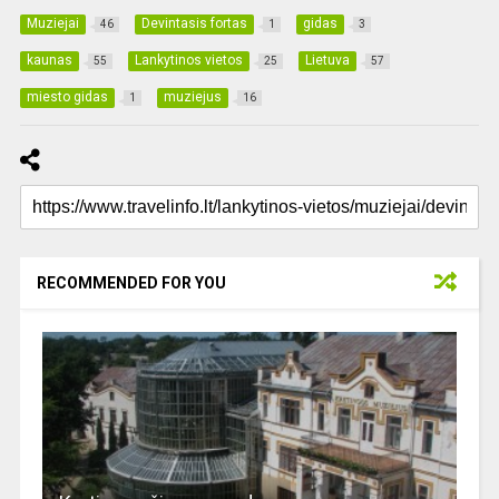
Muziejai
Devintasis fortas
gidas
46
1
3
kaunas
Lankytinos vietos
Lietuva
55
25
57
miesto gidas
muziejus
1
16
RECOMMENDED FOR YOU