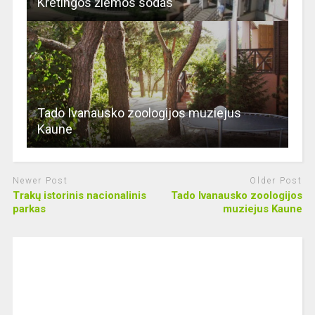
Kretingos žiemos sodas
Tado Ivanausko zoologijos muziejus
Kaune
Newer Post
Older Post
Trakų istorinis nacionalinis
Tado Ivanausko zoologijos
parkas
muziejus Kaune