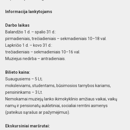
Informacija lankytojams
Dar
bo laikas
Balandžio 1 d. – spalio 31 d.:
pirmad
ieniais, trečiadieniais – sekmadieniais 10–18
val.
Lapkričio 1 d. – kovo 31 d.:
trečiadieni
ais – sekmadieniais 10–16 val.
Muziejus nedirb
a – antradieniais.
Bilieto kaina:
Suaugusiems –
5 Lt;
moksleiviams, studentams, būsimosios tarnybos kariam
s,
pensininkams – 3 Lt.
Nemokamai muziejų lanko
ikimokyklinio amžiaus vaikai, vaikų
namų ir pensionatų auklėtiniai, socialiai remtini asmenys
(
pateikus sąrašus ar pažymėjimus).
Ekskursiniai
maršrutai: