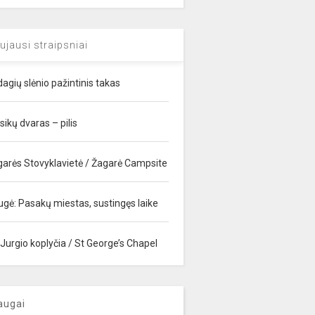
ujausi straipsniai
agių slėnio pažintinis takas
sikų dvaras – pilis
garės Stovyklavietė / Žagarė Campsite
ugė: Pasakų miestas, sustingęs laike
 Jurgio koplyčia / St George’s Chapel
augai