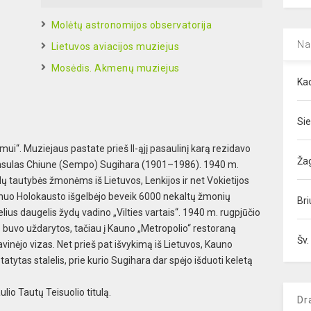
Molėtų astronomijos observatorija
Na
Lietuvos aviacijos muziejus
Mosėdis. Akmenų muziejus
Kad
Sie
mui“.
Muziejaus pastate prieš II-ąjį pasaulinį karą
rezidavo
Ža
nsulas Chiune (Sempo) Sugihara (1901–1986). 1940
m.
ų tautybės žmonėms iš Lietuvos, Lenkijos ir net Vokietijos
 nuo Holokausto išgelbėjo beveik 6000
nekaltų žmonių
Bri
ius daugelis žydų vadino „Vilties v
artais“. 1940 m. rugpjūčio
 buvo uždarytos, tačia
u į Kauno „Metropolio“ restoraną
Šv.
avinėjo viza
s. Net prieš pat išvykimą iš Lietuvos, Kauno
tatytas s
talelis, prie kurio Sugihara dar spėjo išduoti k
eletą
lio Tautų Teisuolio titulą.
Dr