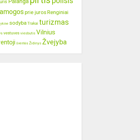
pirtis
poilsis
Palanga
uris
ramogos
prie juros
Renginiai
turizmas
sodyba
Trakai
lykine
Vilnius
vestuves
viesbutis
ys
Žvejyba
entoji
Židinys
šventės