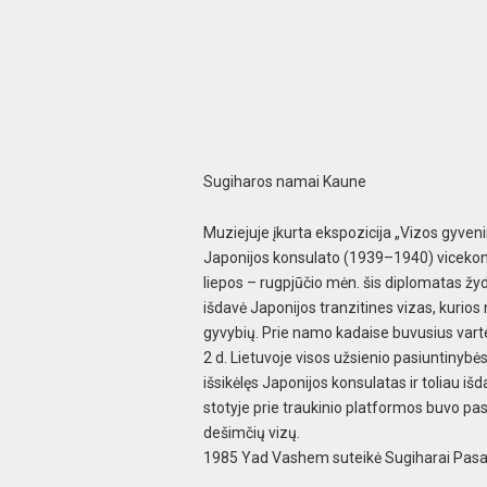
Sugiharos namai Kaune
Muziejuje įkurta ekspozicija „Vizos gyveni
Japonijos konsulato (1939–1940) viceko
liepos – rugpjūčio mėn. šis diplomatas ž
yd
išdavė Japonijos tranzitines viz
as, kurios
gyvybių. Prie namo kadaise buvusius vartel
2 d. Lietuvoje viso
s užsienio pasiuntinybės
išsikėlę
s Japonijos konsulatas ir toliau išd
s
totyje prie traukinio platformos buvo pas
dešimčių vizų.
1985 Yad Vashem suteikė
Sugiharai Pasau