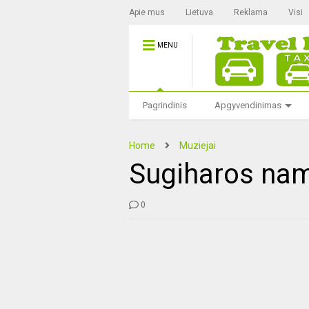
Apie mus
Lietuva
Reklama
Visi
MENU
Pagrindinis
Apgyvendinimas
Home
Muziejai
Sugiharos na
0