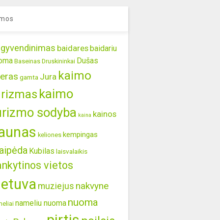
mos
gyvendinimas
baidares
baidariu
oma
Dušas
Baseinas
Druskininkai
kaimo
eras
Jura
gamta
kaimo
urizmas
urizmo sodyba
kainos
kaina
aunas
kempingas
keliones
aipėda
Kubilas
laisvalaikis
ankytinos vietos
ietuva
nakvyne
muziejus
nuoma
nameliu nuoma
eliai