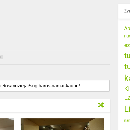
Žy
Ap
nu
ez
t
1
t
k
Kl
L
L
nam