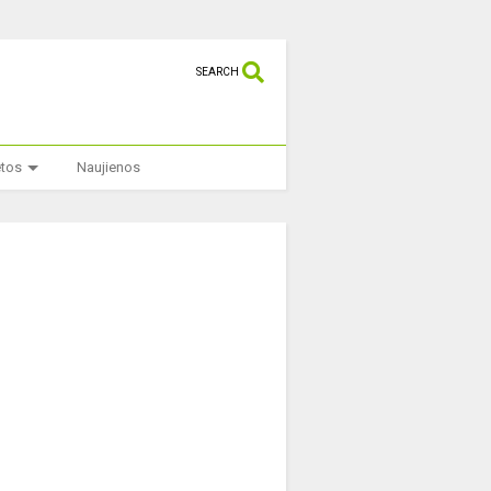
SEARCH
etos
Naujienos