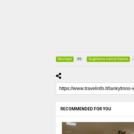
Muziejai
Sugiharos namai Kaune
46
RECOMMENDED FOR YOU