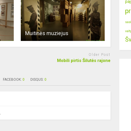
paj
p
sas
valt
Muitinės muziejus
Šv
Older Post
Mobili pirtis Šilutės rajone
FACEBOOK:
0
DISQUS:
0
.