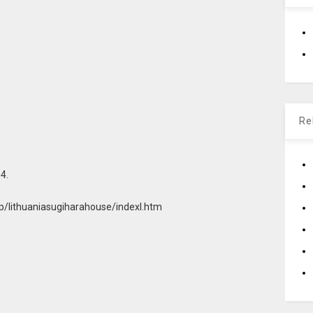
Re
4.
jp/lithuaniasugihar
ahouse/indexl.htm