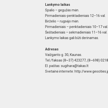
Lankymo laikas
Spalio – gegužės mėn.
Pirmadieniais-penktadieniais 12–16 val.
Birželio – rugsė
jo mėn.
Pirmadieniais – penktadieniais 10–17
val.
Šeštadieniais – sekmadieniais 11–16 val.
Lankymo laikas gali būti derinamas.
Adresas
Vaiž
ganto g. 30, Kaunas.
Tel./faksas (8~37) 423277, (8~698)
0218
El. paštas:
sugihara@takas.lt
Svetainė i
nternete: http://www.geocities.