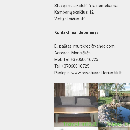
Stovėjimo aikštelė: Yra nemokama
Kambarių skaičius: 12
Vietų skaičius: 40
Kontaktiniai duomenys
El. paštas:
multikrec@yahoo.com
Adresas: Monciškės
Mob.Tel: +37060016725
Tel: +37060016725
Puslapis: www.privatussektorius.tik.lt