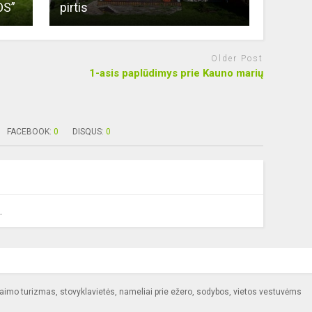
OS”
pirtis
Older Post
1-asis paplūdimys prie Kauno marių
FACEBOOK:
0
DISQUS:
0
.
kaimo turizmas, stovyklavietės, nameliai prie ežero, sodybos, vietos vestuvėms