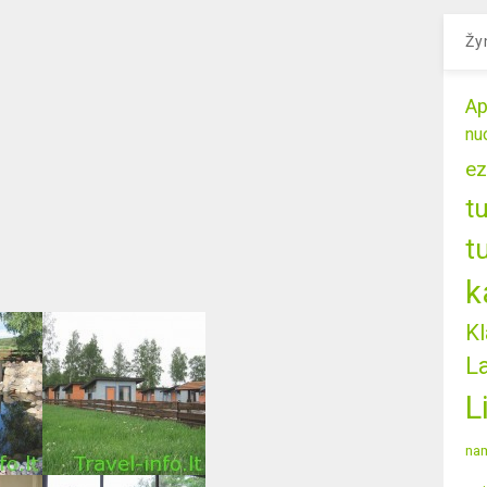
Žy
Ap
nu
ez
t
t
k
Kl
L
L
nam