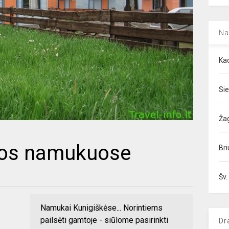
Na
Kad
Sie
Ža
uros namukuose
Bri
Šv.
Namukai Kunigiškėse... Norintiems
pailsėti gamtoje - siūlome pasirinkti
Dr