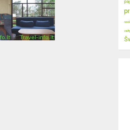
paj
p
sas
valt
Šv