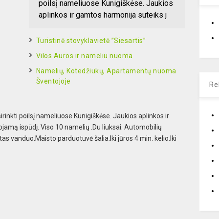
poilsį nameliuose Kunigiškėse. Jaukios
aplinkos ir gamtos harmonija suteiks j
Turistinė stovyklavietė ”Siesartis”
Vilos Auros ir nameliu nuoma
Namelių, Kotedžiukų, Apartamentų nuoma
Šventojoje
Re
rinkti poilsį nameliuose Kunigiškėse. Jaukios aplinkos ir
amą ispūdį. Viso 10 namelių .Du liuksai. Automobilių
as vanduo.Maisto parduotuvė šalia.Iki jūros 4 min. kelio.Iki