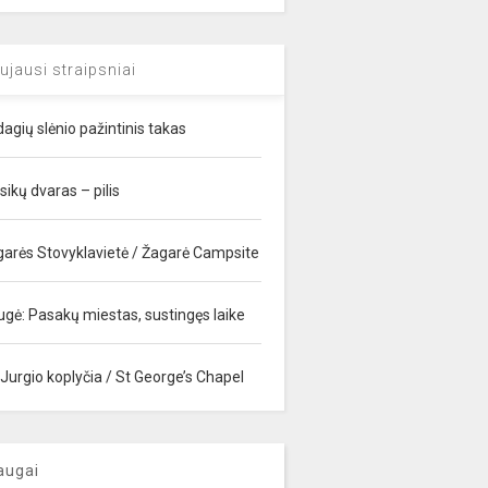
ujausi straipsniai
agių slėnio pažintinis takas
sikų dvaras – pilis
garės Stovyklavietė / Žagarė Campsite
ugė: Pasakų miestas, sustingęs laike
 Jurgio koplyčia / St George’s Chapel
augai