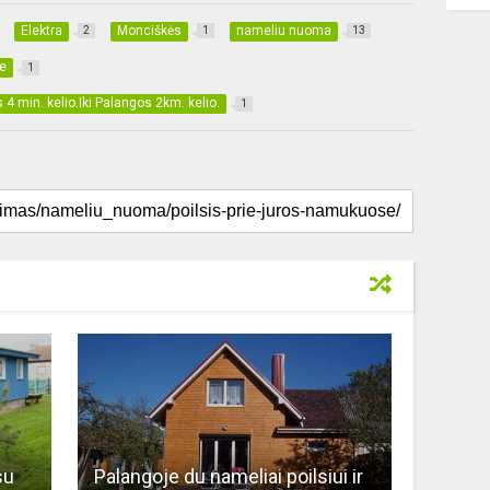
Elektra
Monciškės
nameliu nuoma
2
1
13
e
1
 4 min. kelio.Iki Palangos 2km. kelio.
1
su
Palangoje du nameliai poilsiui ir