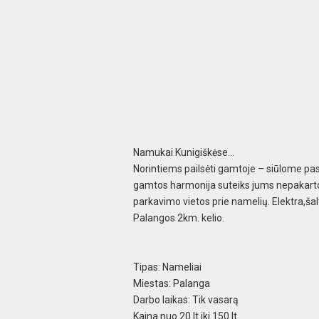
Namukai Kunigiškėse…
Norintiems pailsėti gamtoje – siūlome pasi
gamtos harmonija suteiks jums nepakartoj
parkavimo vietos prie namelių. Elektra,šalt
Palangos 2km. kelio.
Tipas: Nameliai
Miestas: Palanga
Darbo laikas: Tik vasarą
Kaina nuo 20 lt iki 150 lt