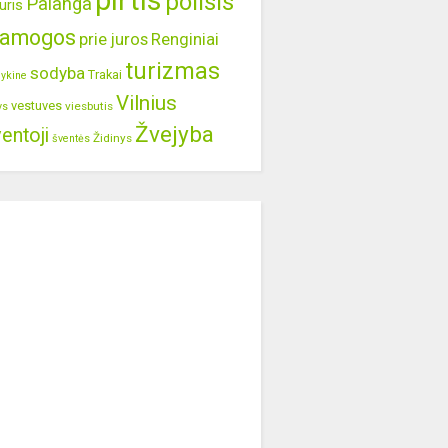
pirtis
poilsis
Palanga
uris
ramogos
prie juros
Renginiai
turizmas
sodyba
Trakai
lykine
Vilnius
vestuves
viesbutis
ys
Žvejyba
entoji
Židinys
šventės