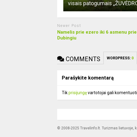
visais patogumais „ŽUVĖDR
Newer Post
Namelis prie ezero iki 6 asmenu prie
Dubingiu
COMMENTS
WORDPRESS:
0
Parašykite komentarą
Tik
prisijungę
vartotojai gali komentuoti
© 2008-2025 Travelinfo.lt. Turizmas lietuvoje, 