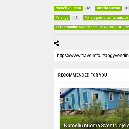
Namelių nuoma
ameliu nuoma
42
1
Palanga
Poilsis prie juros namukuos
17
šaltas vanduo.Maisto parduotuvė šalia.Iki jūros
RECOMMENDED FOR YOU
Namelių nuoma Šventojoje 