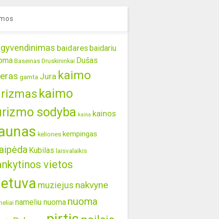
mos
gyvendinimas
baidares
baidariu
oma
Dušas
Baseinas
Druskininkai
kaimo
eras
Jura
gamta
kaimo
urizmas
urizmo sodyba
kainos
kaina
aunas
kempingas
keliones
aipėda
Kubilas
laisvalaikis
ankytinos vietos
ietuva
nakvyne
muziejus
nuoma
nameliu nuoma
eliai