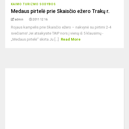
KAIMO TURIZMO SODYBOS
Medaus pirtelė prie Skaisčio ežero Trakų r.
admin
2011 12 16
Rojaus kampelis prie Skaisčio ežero – nakvynė su pirtimi 2-4
svečiams! Jei atsakysite TAIP nors į vieną iš 5 klausimų -
„Medaus pirtelė“ skirta Ju [...]
Read More