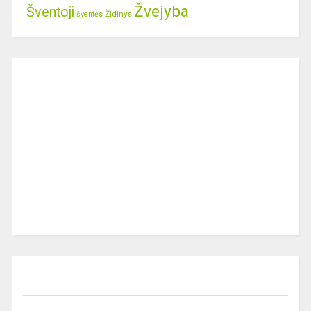
Žvejyba
Šventoji
Židinys
šventės