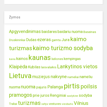
Žymos
Apgyvendinimas
baidares
baidariu nuoma
Baseinas
kaimo
ezeras
Jura
Dušas
gamta
Druskininkai
kaimo turizmo sodyba
turizmas
kaunas
kainos
kempingas
keliones
kaina
Lankytinos vietos
Klaipėda
Kubilas
laisvalaikis
Lietuva
nakvyne
muziejus
nameliu
nameliai
pirtis
poilsis
nuoma
Palanga
nuoma
pajuris
pramogos
prie juros
Renginiai
sodyba
saslykine
turizmas
Vilnius
Trakai
vestuves
viesbutis
valtys