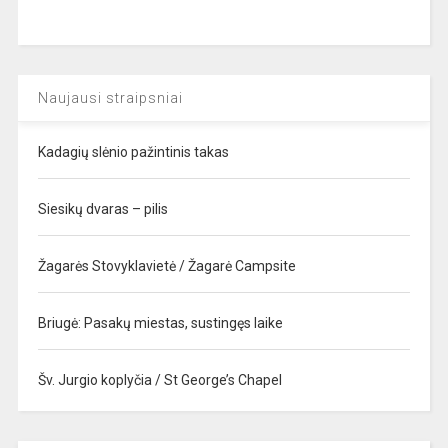
Naujausi straipsniai
Kadagių slėnio pažintinis takas
Siesikų dvaras – pilis
Žagarės Stovyklavietė / Žagarė Campsite
Briugė: Pasakų miestas, sustingęs laike
Šv. Jurgio koplyčia / St George’s Chapel