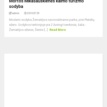
Mortos Mikašauskienės kaimo turizmo
sodyba
admin
2010 07 29
Moderni sodyba Žemaitijos nacionaliniame parke, prie Platelių
ežero. Sodybos teritorijoje yra 2 žuvingi tvenkiniai, šalia -
Žemaitijos ežeras, Šeirės [...]
Read More