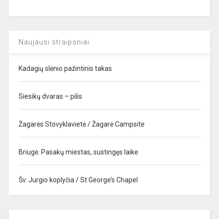
Naujausi straipsniai
Kadagių slėnio pažintinis takas
Siesikų dvaras – pilis
Žagarės Stovyklavietė / Žagarė Campsite
Briugė: Pasakų miestas, sustingęs laike
Šv. Jurgio koplyčia / St George’s Chapel