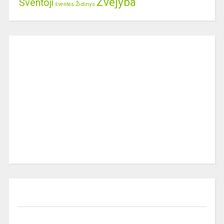
Žvejyba
Šventoji
Židinys
šventės