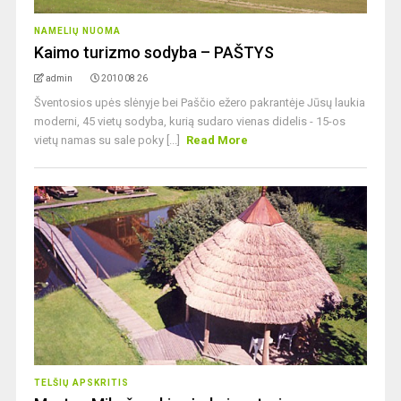
NAMELIŲ NUOMA
Kaimo turizmo sodyba – PAŠTYS
admin
2010 08 26
Šventosios upės slėnyje bei Paščio ežero pakrantėje Jūsų laukia
moderni, 45 vietų sodyba, kurią sudaro vienas didelis - 15-os
vietų namas su sale poky [...]
Read More
TELŠIŲ APSKRITIS