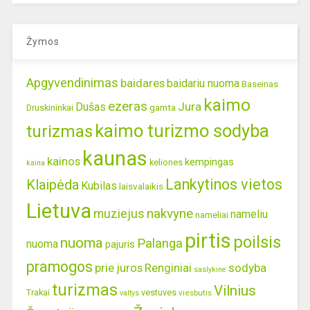
Žymos
Apgyvendinimas
baidares
baidariu nuoma
Baseinas
kaimo
ezeras
Jura
Dušas
gamta
Druskininkai
kaimo turizmo sodyba
turizmas
kaunas
kainos
kempingas
keliones
kaina
Lankytinos vietos
Klaipėda
Kubilas
laisvalaikis
Lietuva
nakvyne
muziejus
nameliu
nameliai
pirtis
poilsis
nuoma
Palanga
nuoma
pajuris
pramogos
prie juros
Renginiai
sodyba
saslykine
turizmas
Vilnius
Trakai
vestuves
viesbutis
valtys