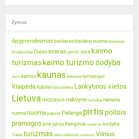
Žymos
Apgyvendinimas
baidares
baidariu nuoma
Baseinas
kaimo
ezeras
Jura
Dušas
gamta
Druskininkai
kaimo turizmo sodyba
turizmas
kaunas
kainos
kempingas
keliones
kaina
Lankytinos vietos
Klaipėda
Kubilas
laisvalaikis
Lietuva
nakvyne
muziejus
nameliu
nameliai
pirtis
poilsis
nuoma
Palanga
nuoma
pajuris
pramogos
prie juros
Renginiai
sodyba
saslykine
turizmas
Vilnius
Trakai
vestuves
viesbutis
valtys