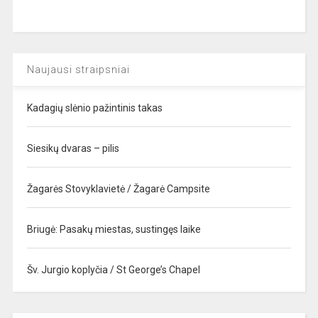
Naujausi straipsniai
Kadagių slėnio pažintinis takas
Siesikų dvaras – pilis
Žagarės Stovyklavietė / Žagarė Campsite
Briugė: Pasakų miestas, sustingęs laike
Šv. Jurgio koplyčia / St George’s Chapel