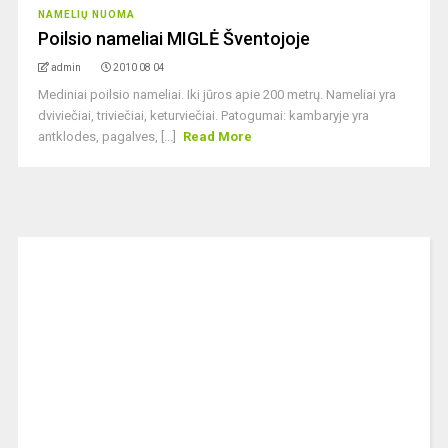
NAMELIŲ NUOMA
Poilsio nameliai MIGLĖ Šventojoje
admin
2010 08 04
Mediniai poilsio nameliai. Iki jūros apie 200 metrų. Nameliai yra
dviviečiai, triviečiai, keturviečiai. Patogumai: kambaryje yra
antklodes, pagalves, [...]
Read More