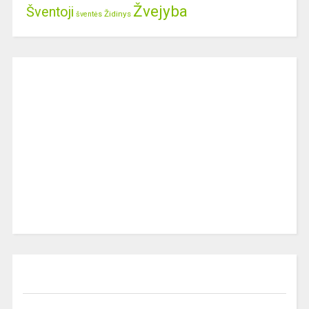
Žvejyba
Šventoji
Židinys
šventės