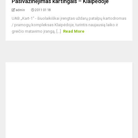
Pasivažinėjimas kartingais – Klaipėdoje
admin
2011 01 18
UAB „Kart-1“ - šiuolaikiškai įrengtas uždarų patalpų kartodromas
/ pramogų kompleksas Klaipėdoje, turintis naujausią laiko ir
greičio matavimo įrangą, [...]
Read More