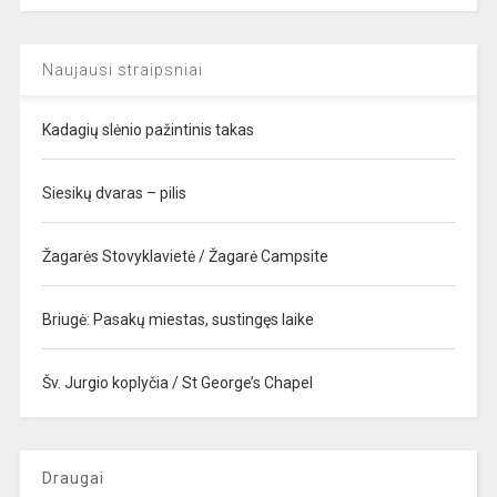
Naujausi straipsniai
Kadagių slėnio pažintinis takas
Siesikų dvaras – pilis
Žagarės Stovyklavietė / Žagarė Campsite
Briugė: Pasakų miestas, sustingęs laike
Šv. Jurgio koplyčia / St George’s Chapel
Draugai