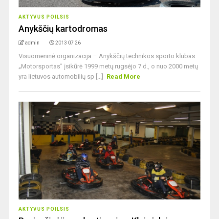
AKTYVUS POILSIS
Anykščių kartodromas
admin
2013 07 26
Visuomeninė organizacija – Anykščių technikos sporto klubas
„Motorsportas” įsikūrė 1999 metų rugsėjo 7 d., o nuo 2000 metų
yra lietuvos automobilių sp [...]
Read More
AKTYVUS POILSIS