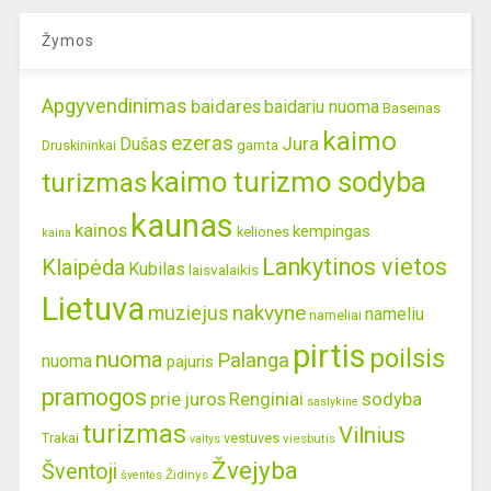
Žymos
Apgyvendinimas
baidares
baidariu nuoma
Baseinas
kaimo
ezeras
Jura
Dušas
gamta
Druskininkai
kaimo turizmo sodyba
turizmas
kaunas
kainos
kempingas
keliones
kaina
Lankytinos vietos
Klaipėda
Kubilas
laisvalaikis
Lietuva
nakvyne
muziejus
nameliu
nameliai
pirtis
poilsis
nuoma
Palanga
nuoma
pajuris
pramogos
prie juros
Renginiai
sodyba
saslykine
turizmas
Vilnius
Trakai
vestuves
viesbutis
valtys
Žvejyba
Šventoji
Židinys
šventės