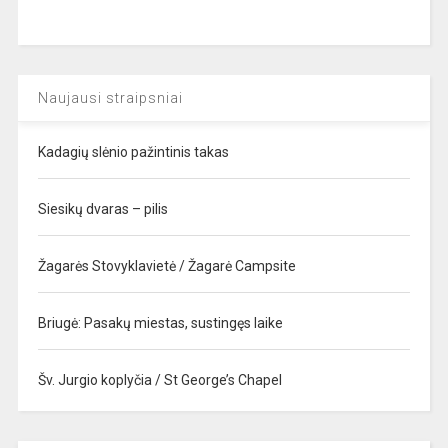
Naujausi straipsniai
Kadagių slėnio pažintinis takas
Siesikų dvaras – pilis
Žagarės Stovyklavietė / Žagarė Campsite
Briugė: Pasakų miestas, sustingęs laike
Šv. Jurgio koplyčia / St George’s Chapel