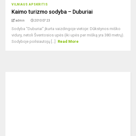
VILNIAUS APSKRITIS
Kaimo turizmo sodyba – Duburiai
admin
2010 07 23
Sodyba "Duburiai" įkurta vaizdingoje vietoje: Dūkstynos miško
vidury, netoli Šventosios upės (iki upės per mišką yra 380 metrų).
Sodyboje poilsiautojų [...]
Read More