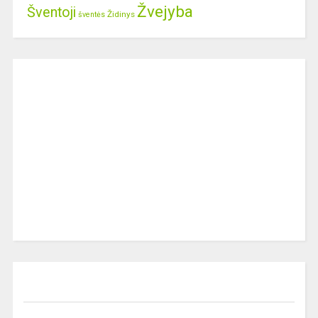
Žvejyba
Šventoji
Židinys
šventės