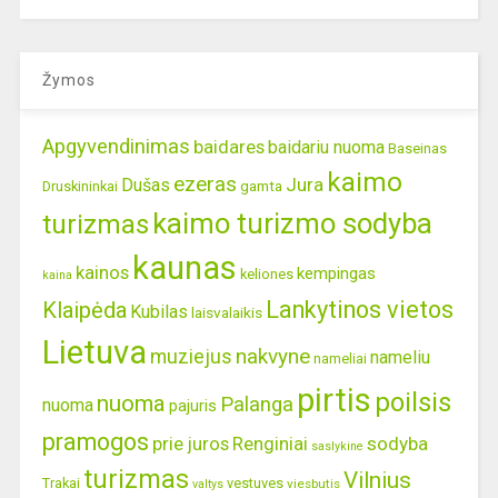
Žymos
Apgyvendinimas
baidares
baidariu nuoma
Baseinas
kaimo
ezeras
Jura
Dušas
gamta
Druskininkai
kaimo turizmo sodyba
turizmas
kaunas
kainos
kempingas
keliones
kaina
Lankytinos vietos
Klaipėda
Kubilas
laisvalaikis
Lietuva
nakvyne
muziejus
nameliu
nameliai
pirtis
poilsis
nuoma
Palanga
nuoma
pajuris
pramogos
prie juros
Renginiai
sodyba
saslykine
turizmas
Vilnius
Trakai
vestuves
viesbutis
valtys