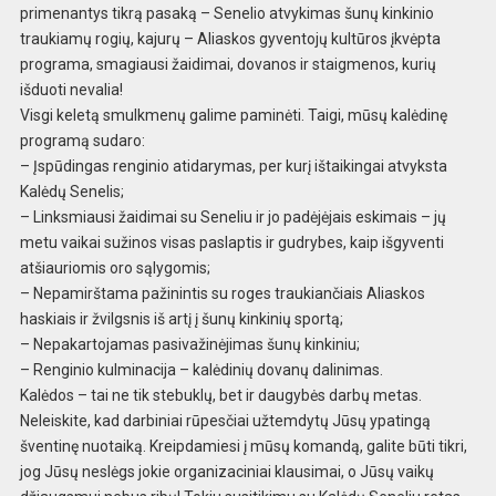
primenantys tikrą pasaką – Senelio atvykimas šunų kinkinio
traukiamų rogių, kajurų – Aliaskos gyventojų kultūros įkvėpta
programa, smagiausi žaidimai, dovanos ir staigmenos, kurių
išduoti nevalia!
Visgi keletą smulkmenų galime paminėti. Taigi, mūsų kalėdinę
programą sudaro:
– Įspūdingas renginio atidarymas, per kurį ištaikingai atvyksta
Kalėdų Senelis;
– Linksmiausi žaidimai su Seneliu ir jo padėjėjais eskimais – jų
metu vaikai sužinos visas paslaptis ir gudrybes, kaip išgyventi
atšiauriomis oro sąlygomis;
– Nepamirštama pažinintis su roges traukiančiais Aliaskos
haskiais ir žvilgsnis iš artį į šunų kinkinių sportą;
– Nepakartojamas pasivažinėjimas šunų kinkiniu;
– Renginio kulminacija – kalėdinių dovanų dalinimas.
Kalėdos – tai ne tik stebuklų, bet ir daugybės darbų metas.
Neleiskite, kad darbiniai rūpesčiai užtemdytų Jūsų ypatingą
šventinę nuotaiką. Kreipdamiesi į mūsų komandą, galite būti tikri,
jog Jūsų neslėgs jokie organizaciniai klausimai, o Jūsų vaikų