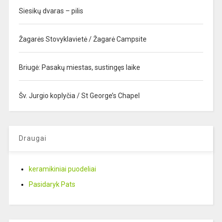
Siesikų dvaras – pilis
Žagarės Stovyklavietė / Žagarė Campsite
Briugė: Pasakų miestas, sustingęs laike
Šv. Jurgio koplyčia / St George’s Chapel
Draugai
keramikiniai puodeliai
Pasidaryk Pats