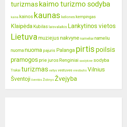
kaimo turizmo sodyba
turizmas
kaunas
kainos
kempingas
keliones
kaina
Lankytinos vietos
Klaipėda
Kubilas
laisvalaikis
Lietuva
nakvyne
muziejus
nameliu
nameliai
pirtis
poilsis
nuoma
Palanga
nuoma
pajuris
pramogos
prie juros
Renginiai
sodyba
saslykine
turizmas
Vilnius
Trakai
vestuves
viesbutis
valtys
Žvejyba
Šventoji
Židinys
šventės