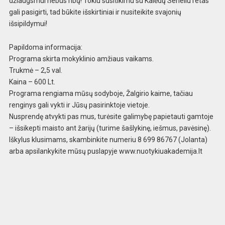
džiaugsmui nebus ribų! Tokiu susitikimu su Kalėdų Seneliu retas
gali pasigirti, tad būkite išskirtiniai ir nusiteikite svajonių
išsipildymui!
Papildoma informacija:
Programa skirta mokyklinio amžiaus vaikams.
Trukmė – 2,5 val.
Kaina – 600 Lt.
Programa rengiama mūsų sodyboje, Žalgirio kaime, tačiau
renginys gali vykti ir Jūsų pasirinktoje vietoje.
Nusprendę atvykti pas mus, turėsite galimybę papietauti gamtoje
– išsikepti maisto ant žarijų (turime šašlykinę, iešmus, pavėsinę).
Iškylus klusimams, skambinkite numeriu 8 699 86767 (Jolanta)
arba apsilankykite mūsų puslapyje www.nuotykiuakademija.lt