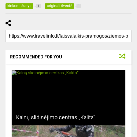
kinkomi šunys
originali šventė
1
1
RECOMMENDED FOR YOU
Kalnų slidinėjimo centras „Kalita“