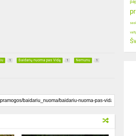
paj
p
sas
valt
Šv
iu
Baidarių nuoma pas Vidą
Nemunu
1
1
1