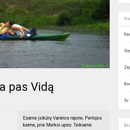
Na
Kad
Sie
Ža
a pas Vidą
Bri
Šv.
Esame įsikūrę Varėnos rajone, Perlojos
kaime, prie Merkio upės. Teikiame
Dr