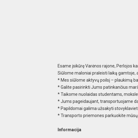
Esame įsikūrę Varėnos rajone, Perlojos k
Siūlome maloniai praleisti laiką gamtoje, 
* Mes siūlome aktyvų poilsį – plaukimą ba
* Galite pasirinkti Jums patinkančius mar
* Taikome nuolaidas studentams, moksle
* Jums pageidaujant, transportuojame daikt
* Papildomai galima užsakyti stovyklaviet
* Transporto priemones parkuokite mūsų
Informacija