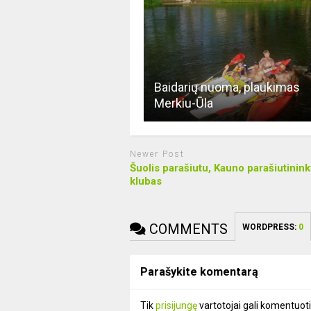
Baidarių nuoma, plaukimas
Merkiu-Ūla
Newer Post
Šuolis parašiutu, Kauno parašiutinink
klubas
COMMENTS
WORDPRESS:
0
Parašykite komentarą
Tik
prisijungę
vartotojai gali komentuoti