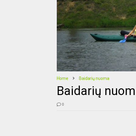
Home
Baidarių nuoma
Baidarių nuom
0