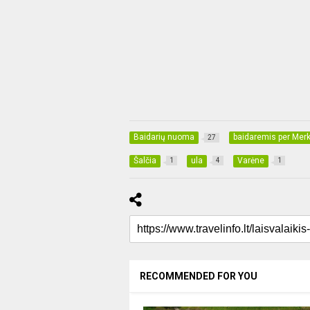
Baidarių nuoma
baidaremis per Merk
27
Šalčia
ula
Varėne
1
4
1
RECOMMENDED FOR YOU