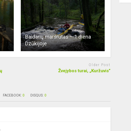
Baidarių maršrutas – 1 diena
Dzūkijoje
Older Post
ų
Žvejybos turai, „Kuržuvis”
FACEBOOK:
0
DISQUS:
0
.