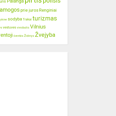
pirtis
poilsis
Palanga
uris
ramogos
prie juros
Renginiai
turizmas
sodyba
Trakai
lykine
Vilnius
vestuves
viesbutis
ys
Žvejyba
entoji
Židinys
šventės