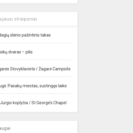
ujausi straipsniai
agių slėnio pažintinis takas
sikų dvaras – pilis
garės Stovyklavietė / Žagarė Campsite
ugė: Pasakų miestas, sustingęs laike
 Jurgio koplyčia / St George’s Chapel
augai