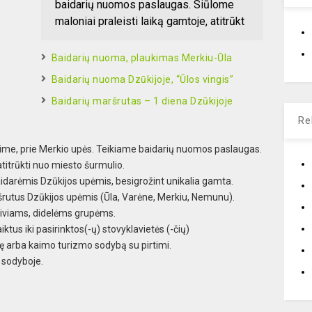
baidarių nuomos paslaugas. Siūlome
maloniai praleisti laiką gamtoje, atitrūkt
Baidarių nuoma, plaukimas Merkiu-Ūla
Baidarių nuoma Dzūkijoje, “Ūlos vingis”
Baidarių maršrutas – 1 diena Dzūkijoje
Re
aime, prie Merkio upės. Teikiame baidarių nuomos paslaugas.
atitrūkti nuo miesto šurmulio.
idarėmis Dzūkijos upėmis, besigrožint unikalia gamta.
šrutus Dzūkijos upėmis (Ūla, Varėne, Merkiu, Nemunu).
iviams, didelėms grupėms.
us iki pasirinktos(-ų) stovyklavietės (-čių)
ę arba kaimo turizmo sodybą su pirtimi.
 sodyboje.