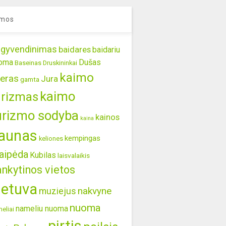
mos
gyvendinimas
baidares
baidariu
oma
Dušas
Baseinas
Druskininkai
kaimo
eras
Jura
gamta
kaimo
urizmas
urizmo sodyba
kainos
kaina
aunas
kempingas
keliones
aipėda
Kubilas
laisvalaikis
ankytinos vietos
ietuva
nakvyne
muziejus
nuoma
nameliu nuoma
eliai