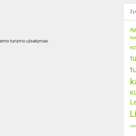
s
Žy
Ap
nu
 kaimo turizmo užsakymas.
ez
t
t
k
Kl
L
L
nam