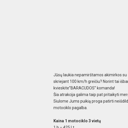
Jūsų laukia nepamirštamos akimirkos su g
skriejant 100 km/h greičiu? Norint tai išb
kvieskite”BARACUDOS” komanda!
Šia atrakcija galima taip pat pritaikyti m
Siulome Jums puikią proga patirti neišdi
motociklo pagalba.
Kaina 1 motociklo 3 vietų
1 h – 425 Lt