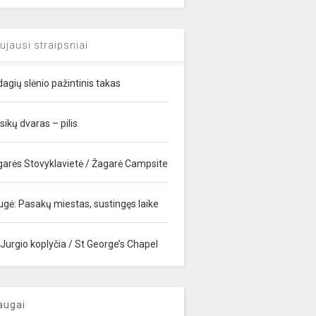
ujausi straipsniai
agių slėnio pažintinis takas
sikų dvaras – pilis
garės Stovyklavietė / Žagarė Campsite
ugė: Pasakų miestas, sustingęs laike
 Jurgio koplyčia / St George’s Chapel
augai