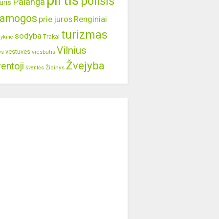
pirtis
poilsis
Palanga
uris
ramogos
prie juros
Renginiai
turizmas
sodyba
Trakai
lykine
Vilnius
vestuves
viesbutis
ys
Žvejyba
entoji
Židinys
šventės