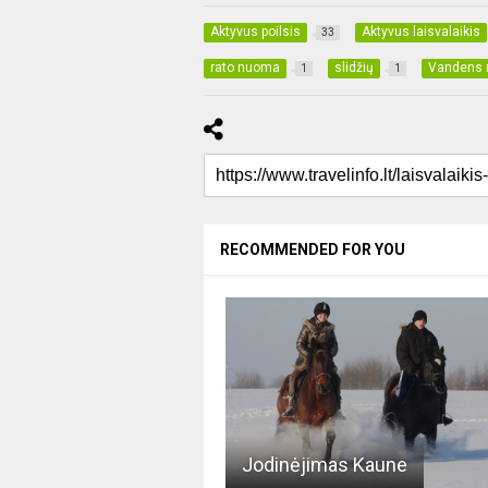
Aktyvus poilsis
Aktyvus laisvalaikis
33
rato nuoma
slidžių
Vandens 
1
1
RECOMMENDED FOR YOU
Jodinėjimas Kaune