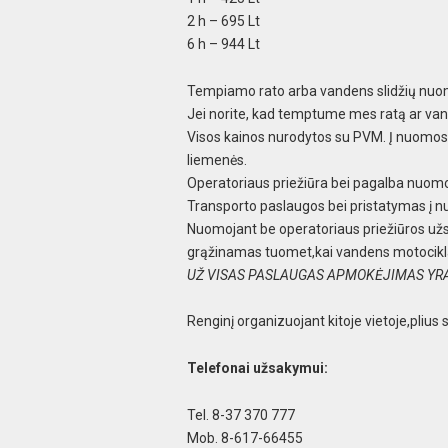
2 h – 695 Lt
6 h – 944 Lt
Tempiamo rato arba vandens slidžių nuo
Jei norite, kad temptume mes ratą ar van
Visos kainos nurodytos su PVM. Į nuomos k
liemenės.
Operatoriaus priežiūra bei pagalba nuomo
Transporto paslaugos bei pristatymas į n
Nuomojant be operatoriaus priežiūros užs
grąžinamas tuomet,kai vandens motocikl
UŽ VISAS PASLAUGAS APMOKĖJIMAS YRA
Renginį organizuojant kitoje vietoje,pliu
Telefonai užsakymui:
Tel. 8-37 370 777
Mob. 8-617-66455