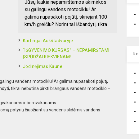
Jūsų laukia nepamirštamos akimirkos
su galingu vandens motociklu! Ar
galima nupasakoti pojūtį, skriejant 100
km/h greičiu? Norint tai išbandyti, tikra
Kartingai Aukštadvaryje
“IŠGYVENIMO KURSAS” – NEPAMIRŠTAMI
Re
ĮSPŪDŽAI KIEKVIENAM!
Jodinėjimas Kaune
alingu vandens motociklu! Ar galima nupasakoti pojūtį,
andyti, tikrai nebūtina pirkti brangaus vandens motociklo –
ergvakariams ir bernvakariams.
ldomų potyrių čiuožiant su vandens slidėmis vandens