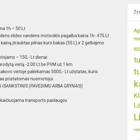
Žy
ma 1h – 50 Lt
Ap
dens slides vandens motociklo pagalba kaina 1h- 475 Lt
nu
ainą įtrauktas pilnas kuro bakas (55 L) ir 2 gelbėjimo
ez
tojams – 150,- Lt dienai
t
urodytą vietą -2.00 Lt be PVM už 1 km
t
akovo vietoje paliekamas 5000,- Lt užstatas, kuris
as pristatomas nuomotojui.
k
 IŠANKSTINIS (PAVEDIMU ARBA GRYNAIS)
Kl
s skaičiuojama transporto paslaugos
L
L
nam