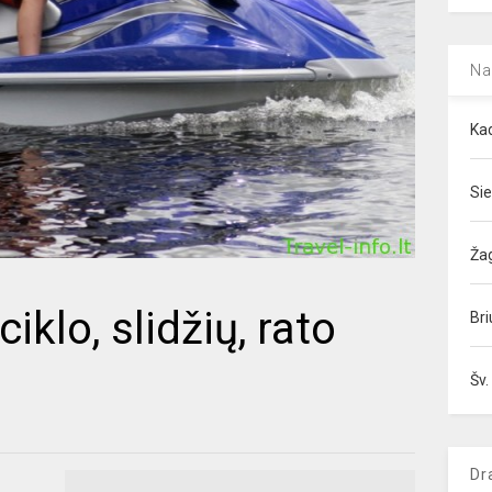
Na
Kad
Sie
Ža
klo, slidžių, rato
Bri
Šv.
Dr