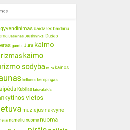
mos
gyvendinimas
baidares
baidariu
oma
Dušas
Baseinas
Druskininkai
kaimo
eras
Jura
gamta
kaimo
urizmas
urizmo sodyba
kainos
kaina
aunas
kempingas
keliones
aipėda
Kubilas
laisvalaikis
ankytinos vietos
ietuva
nakvyne
muziejus
nuoma
nameliu nuoma
eliai