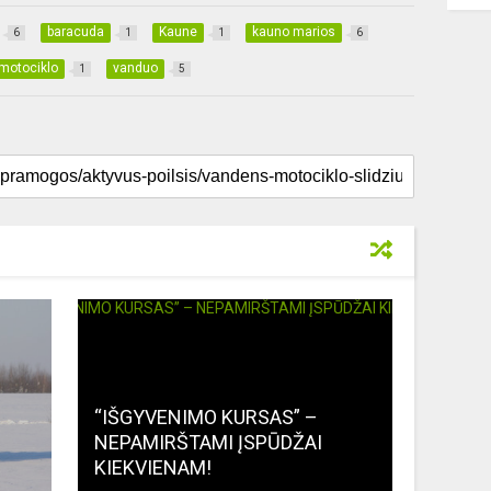
baracuda
Kaune
kauno marios
6
1
1
6
motociklo
vanduo
1
5
“IŠGYVENIMO KURSAS” –
NEPAMIRŠTAMI ĮSPŪDŽAI
KIEKVIENAM!