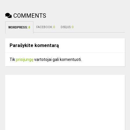
COMMENTS
FACEBOOK:
0
DISQUS:
0
WORDPRESS:
0
Parašykite komentarą
Tik
prisijungę
vartotojai gali komentuoti.