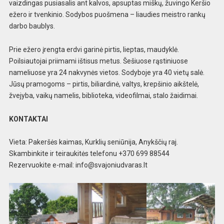
vaizdingas pusiasalis ant kalvos, apsuptas miškų, žuvingo Keršio
ežero ir tvenkinio. Sodybos puošmena – liaudies meistro rankų
darbo baublys.
Prie ežero įrengta erdvi garinė pirtis, lieptas, maudyklė.
Poilsiautojai priimami ištisus metus. Šešiuose rąstiniuose
nameliuose yra 24 nakvynės vietos. Sodyboje yra 40 vietų salė.
Jūsų pramogoms – pirtis, biliardinė, valtys, krepšinio aikštelė,
žvejyba, vaikų namelis, biblioteka, videofilmai, stalo žaidimai.
KONTAKTAI
Vieta: Pakeršės kaimas, Kurklių seniūnija, Anykščių raj.
Skambinkite ir teiraukitės telefonu +370 699 88544
Rezervuokite e-mail:
info@svajoniudvaras.lt