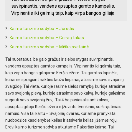
suvirpinantis, vandens apsuptas gamtos kampelis.
Virpinantis iki gelmių taip, kaip virpa bangos giliaja
Kaimo turizmo sodyba – Jurodis
Kaimo turizmo sodyba – Gervių takas
Kaimo turizmo sodyba – Miško svetainė
Tai nuostabus, be galo gražus ir sielos stygas suvirpinantis,
vandens apsuptas gamtos kampelis. Virpinantis iki gelmių taip,
kaip virpa bangos giliajame Keršio ežere. Tai gamtos lopinėlis,
kuriame spragsint nakties laužo liepsnai, atrasime savo svajonių
žvaigždę. Tai vieta, kurioje rasime sielos ramybę, kurioje atrasime
savo svajonių pievą, kurioje atrasime savo kalvą, kurioje galėsime
sugauti savo svajonių žuvį. Tai 4 ha pusiasalis ant kalvos,
apsuptas giliojo Keršio ežero ir įžuvinto tvenkinio, su 6 rąstiniais
namais. Visa tai kartu – Svajonių dvaras, kuriame pranyksta
nuobodžios kasdienybės kelias ir atsiveria kelias į žemės rojų.
Erdvi kaimo turizmo sodyba atkutame Pakeršės kaime. Tai