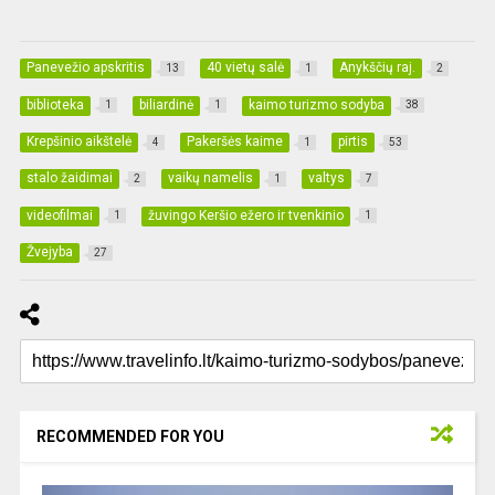
Panevežio apskritis
40 vietų salė
Anykščių raj.
13
1
2
biblioteka
biliardinė
kaimo turizmo sodyba
1
1
38
Krepšinio aikštelė
Pakeršės kaime
pirtis
4
1
53
stalo žaidimai
vaikų namelis
valtys
2
1
7
videofilmai
žuvingo Keršio ežero ir tvenkinio
1
1
Žvejyba
27
RECOMMENDED FOR YOU