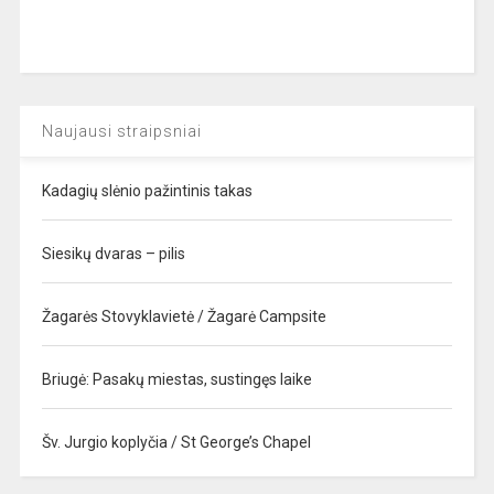
Naujausi straipsniai
Kadagių slėnio pažintinis takas
Siesikų dvaras – pilis
Žagarės Stovyklavietė / Žagarė Campsite
Briugė: Pasakų miestas, sustingęs laike
Šv. Jurgio koplyčia / St George’s Chapel