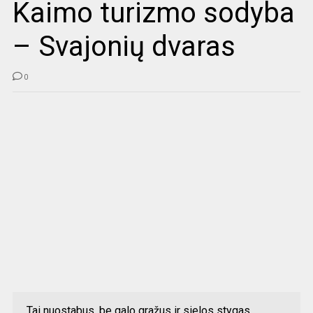
Kaimo turizmo sodyba
– Svajonių dvaras
0
Tai nuostabus, be galo gražus ir sielos stygas