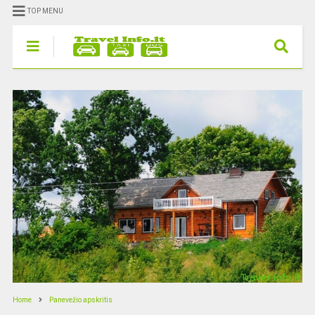
TOP MENU
Home
Panevežio apskritis