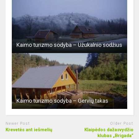
Kaimo turizmo sodyba – Užukalnio sodžius
Kaimo turizmo sodyba – Gervių takas
Newer Post
Older Post
Krevetės ant iešmelių
Klaipėdos dažasvydžio
klubas „Brigada”