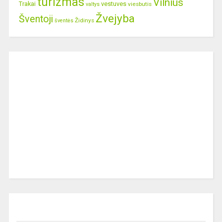
turizmas
Vilnius
Trakai
vestuves
viesbutis
valtys
Žvejyba
Šventoji
Židinys
šventės