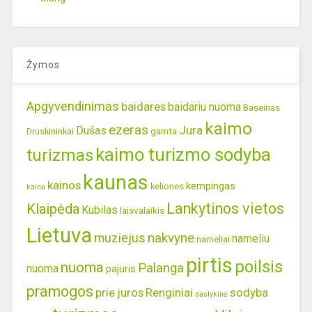
Žymos
Apgyvendinimas
baidares
baidariu nuoma
Baseinas
kaimo
ezeras
Jura
Dušas
gamta
Druskininkai
kaimo turizmo sodyba
turizmas
kaunas
kainos
kempingas
keliones
kaina
Lankytinos vietos
Klaipėda
Kubilas
laisvalaikis
Lietuva
nakvyne
muziejus
nameliu
nameliai
pirtis
poilsis
nuoma
Palanga
nuoma
pajuris
pramogos
prie juros
Renginiai
sodyba
saslykine